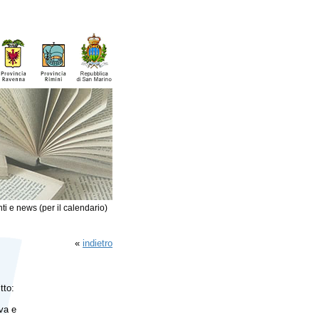
ti e news (per il calendario)
«
indietro
tto:
iva e