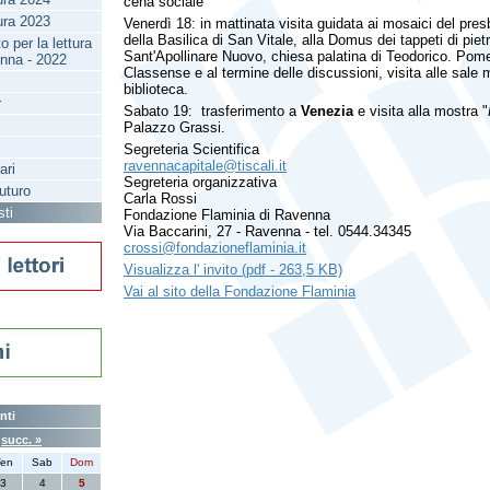
cena sociale
tura 2023
Venerdì 18: in mattinata visita guidata ai mosaici del presb
della Basilica di San Vitale, alla Domus dei tappeti di pietr
 per la lettura
Sant'Apollinare Nuovo, chiesa palatina di Teodorico. Pomeri
enna - 2022
Classense e al termine delle discussioni, visita alle sale
biblioteca.
r
Sabato 19: trasferimento a
Venezia
e visita alla mostra "
Palazzo Grassi.
Segreteria Scientifica
ravennacapitale@tiscali.it
ari
Segreteria organizzativa
futuro
Carla Rossi
sti
Fondazione Flaminia di Ravenna
Via Baccarini, 27 - Ravenna - tel. 0544.34345
crossi@fondazioneflaminia.it
Visualizza l' invito (pdf - 263,5 KB)
Vai al sito della Fondazione Flaminia
nti
6
succ. »
en
Sab
Dom
3
4
5