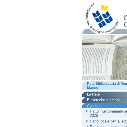
Rete Bibliotecaria di R
Marino
La Rete
Biblioteche e archivi
Agenda
Patto intercomunale per
2026
Patto locale per la let
Patto locale per la let