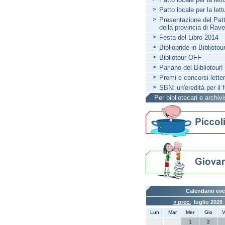
Patto locale per la let
Presentazione del Patto
della provincia di Rav
Festa del Libro 2014
Bibliopride in Bibliotou
Bibliotour OFF
Parlano del Bibliotour!
Premi e concorsi letter
SBN: un'eredità per il 
Per bibliotecari e archivi
Calendario eve
« prec.
luglio 202
Lun
Mar
Mer
Gio
V
1
2