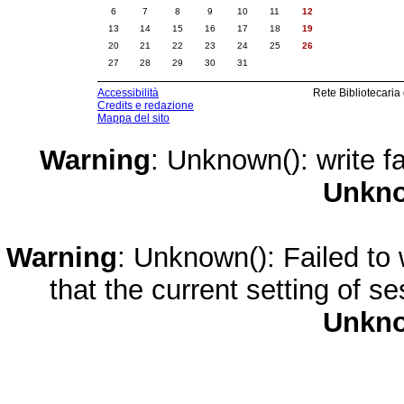
6
7
8
9
10
11
12
13
14
15
16
17
18
19
20
21
22
23
24
25
26
27
28
29
30
31
Accessibilità
Rete Bibliotecaria
Credits e redazione
Mappa del sito
Warning
: Unknown(): write fa
Unkn
Warning
: Unknown(): Failed to w
that the current setting of s
Unkn