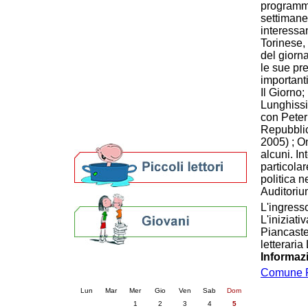
programm
Patto locale per la lettura 2023
settimane
Presentazione del Patto per la lettura
interessan
della provincia di Ravenna - 2022
Torinese,
Festa del Libro 2014
del giorn
Bibliopride in Bibliotour
le sue pr
Bibliotour OFF
important
Il Giorno;
Parlano del Bibliotour!
Lunghissim
Premi e concorsi letterari
con Peter
SBN: un'eredità per il futuro
Repubblica
Per bibliotecari e archivisti
2005) ; O
alcuni. I
particolar
politica ne
Auditoriu
L'ingresso
L'iniziat
Piancaste
letterari
Informaz
Calendario eventi
Comune 
« prec.
luglio 2026
succ. »
Lun
Mar
Mer
Gio
Ven
Sab
Dom
1
2
3
4
5