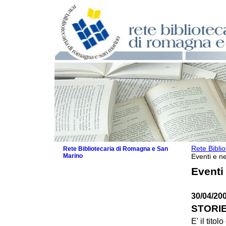
Rete Bibli
Rete Bibliotecaria di Romagna e San
Marino
Eventi e ne
La Rete
Eventi
Biblioteche e archivi
Agenda
30/04/20
Patto intercomunale per la lettura
2026
STORIE
Patto locale per la lettura 2025
E' il tito
Patto locale per la lettura 2024