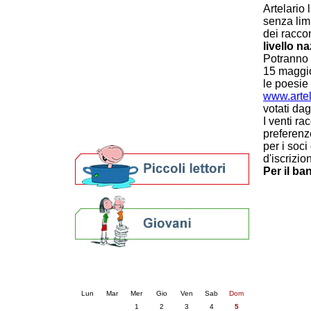
Artelario 
Patto locale per la lettura 2023
senza limi
Presentazione del Patto per la lettura
dei raccon
della provincia di Ravenna - 2022
livello n
Festa del Libro 2014
Potranno p
Bibliopride in Bibliotour
15 maggio.
Bibliotour OFF
le poesie 
Parlano del Bibliotour!
www.arte
Premi e concorsi letterari
votati dagl
I venti ra
SBN: un'eredità per il futuro
preferenze
Per bibliotecari e archivisti
per i soc
d'iscrizio
Per il ba
Calendario eventi
« prec.
luglio 2026
succ. »
Lun
Mar
Mer
Gio
Ven
Sab
Dom
1
2
3
4
5