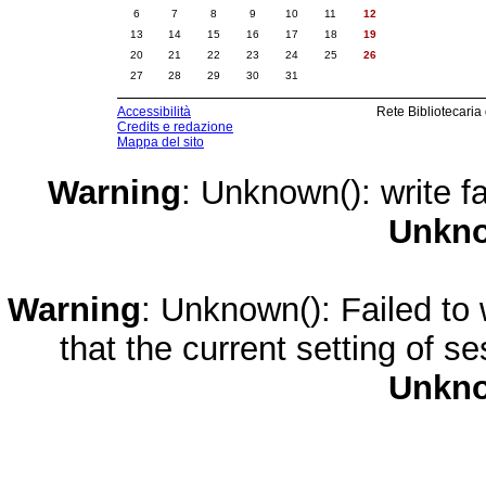
6
7
8
9
10
11
12
13
14
15
16
17
18
19
20
21
22
23
24
25
26
27
28
29
30
31
Accessibilità
Rete Bibliotecaria
Credits e redazione
Mappa del sito
Warning
: Unknown(): write fa
Unkn
Warning
: Unknown(): Failed to w
that the current setting of s
Unkn