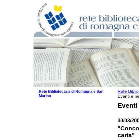
Rete Bibli
Rete Bibliotecaria di Romagna e San
Marino
Eventi e ne
La Rete
Eventi
Biblioteche e archivi
Agenda
30/03/20
Patto intercomunale per la lettura
2026
"Concor
Patto locale per la lettura 2025
carta"
Patto locale per la lettura 2024