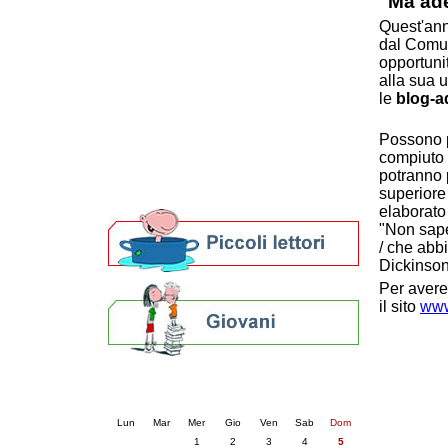
"Ma ad
Patto locale per la lettura 2023
Quest'ann
Presentazione del Patto per la lettura
dal Comun
della provincia di Ravenna - 2022
opportuni
Festa del Libro 2014
alla sua u
Bibliopride in Bibliotour
le
blog-a
Bibliotour OFF
Parlano del Bibliotour!
Possono p
Premi e concorsi letterari
compiuto 
SBN: un'eredità per il futuro
potranno 
superiore
Per bibliotecari e archivisti
elaborato
"Non sape
/ che abb
Dickinson
Per avere
il sito
www
Calendario eventi
« prec.
luglio 2026
succ. »
Lun
Mar
Mer
Gio
Ven
Sab
Dom
1
2
3
4
5