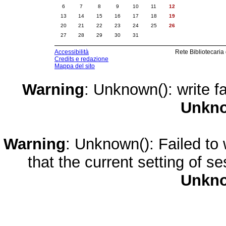
6
7
8
9
10
11
12
13
14
15
16
17
18
19
20
21
22
23
24
25
26
27
28
29
30
31
Accessibilità
Rete Bibliotecaria
Credits e redazione
Mappa del sito
Warning
: Unknown(): write fa
Unkn
Warning
: Unknown(): Failed to w
that the current setting of s
Unkn