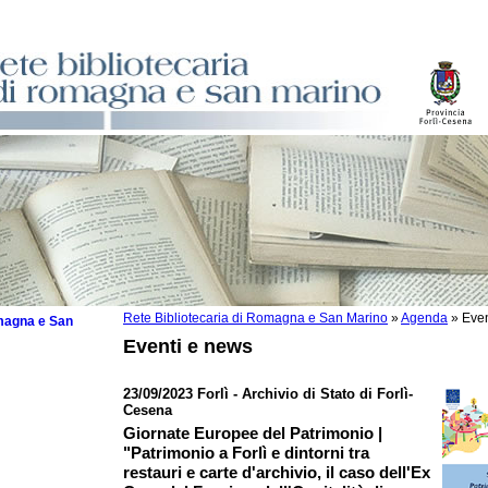
Rete Bibliotecaria di Romagna e San Marino
»
Agenda
»
Even
omagna e San
Eventi e news
23/09/2023 Forlì - Archivio di Stato di Forlì-
Cesena
 la lettura
Giornate Europee del Patrimonio |
"Patrimonio a Forlì e dintorni tra
tura 2025
restauri e carte d'archivio, il caso dell'Ex
tura 2024