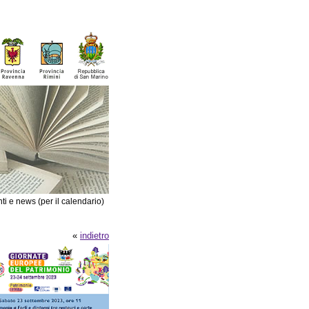
ti e news (per il calendario)
«
indietro