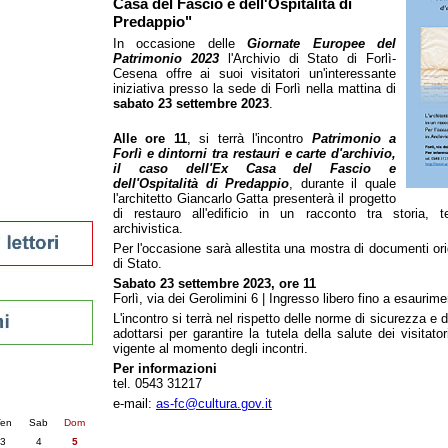
Casa del Fascio e dell'Ospitalità di
tura 2023
Predappio"
 per la lettura
In occasione delle
Giornate Europee del
enna - 2022
Patrimonio 2023
l'Archivio di Stato di Forlì-
Cesena offre ai suoi visitatori un'interessante
iniziativa presso la sede di Forlì nella mattina di
r
sabato 23 settembre 2023
.
Alle ore 11
, si terrà l'incontro
Patrimonio a
Forlì e dintorni tra restauri e carte d'archivio,
ari
il caso dell'Ex Casa del Fascio e
futuro
dell'Ospitalità di Predappio
, durante il quale
sti
l'architetto Giancarlo Gatta presenterà il progetto
di restauro all'edificio in un racconto tra storia,
archivistica.
Per l'occasione sarà allestita una mostra di documenti orig
di Stato.
Sabato 23 settembre 2023, ore 11
Forlì, via dei Gerolimini 6 | Ingresso libero fino a esaurime
L'incontro si terrà nel rispetto delle norme di sicurezza e d
adottarsi per garantire la tutela della salute dei visitato
vigente al momento degli incontri.
Per informazioni
nti
tel. 0543 31217
6
succ. »
e-mail:
as-fc@cultura.gov.it
en
Sab
Dom
3
4
5