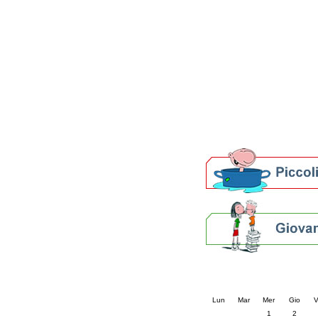
Patto locale per la let
Presentazione del Patto
della provincia di Rav
Festa del Libro 2014
Bibliopride in Bibliotou
Bibliotour OFF
Parlano del Bibliotour!
Premi e concorsi letter
SBN: un'eredità per il 
Per bibliotecari e archivi
Calendario eve
« prec.
luglio 202
Lun
Mar
Mer
Gio
V
1
2