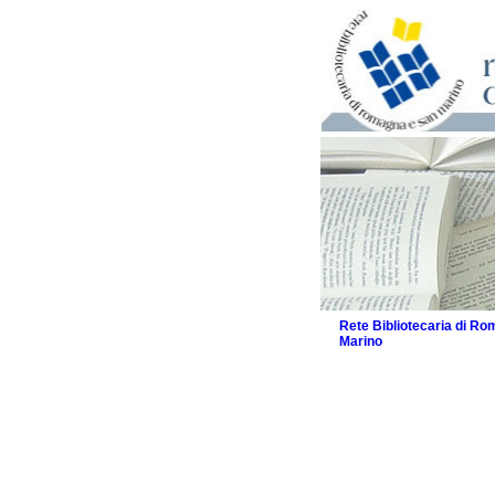
Rete Bibliotecaria di R
Marino
La Rete
Biblioteche e archivi
Agenda
Patto intercomunale per
2026
Patto locale per la let
Patto locale per la let