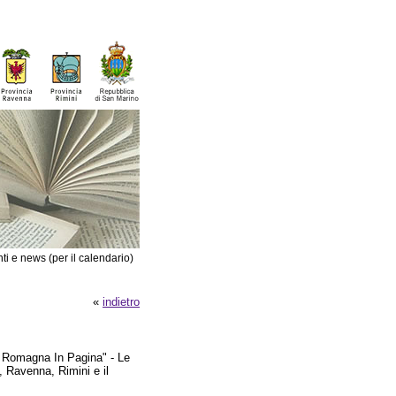
ti e news (per il calendario)
«
indietro
a Romagna In Pagina" - Le
, Ravenna, Rimini e il