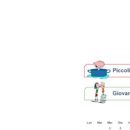
Patto locale per la let
Presentazione del Patto
della provincia di Rav
Festa del Libro 2014
Bibliopride in Bibliotou
Bibliotour OFF
Parlano del Bibliotour!
Premi e concorsi letter
SBN: un'eredità per il 
Per bibliotecari e archivi
Calendario eve
« prec.
luglio 202
Lun
Mar
Mer
Gio
V
1
2