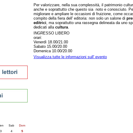
Per valorizzare, nella sua complessità, il patrimonio cult
tura 2023
anche e soprattutto che questo sia noto e conosciuto. P
 per la lettura
migliorare e ampliare le occasioni di fruizione, come occasi
enna - 2022
compito della fiera dell' editoria: non solo un salone di
pre
editrici
, ma soprattutto una rassegna delineata da uno s
dedicati alla
cultura
.
r
INGRESSO LIBERO
orari:
Venerdì 18.00/21.00
ari
Sabato 15.00/20.00
Domenica 10.00/20.00
futuro
Visualizza tutte le informazioni sull' evento
sti
nti
6
succ. »
en
Sab
Dom
3
4
5