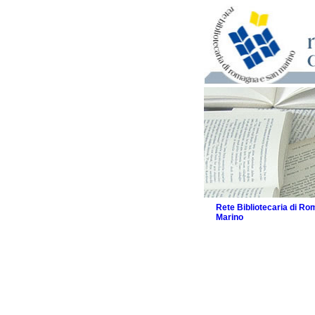
Rete Bibliotecaria di R
Marino
La Rete
Biblioteche e archivi
Agenda
Patto intercomunale per
2026
Patto locale per la let
Patto locale per la let