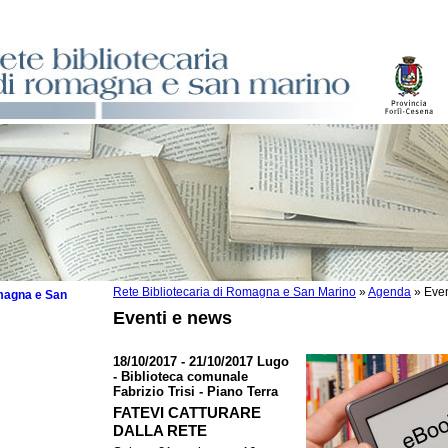
Rete Bibliotecaria di Romagna e San Marino
»
Agenda
»
Even
omagna e San
Eventi e news
18/10/2017 - 21/10/2017 Lugo
- Biblioteca comunale
Fabrizio Trisi - Piano Terra
 la lettura
FATEVI CATTURARE
tura 2025
DALLA RETE
tura 2024