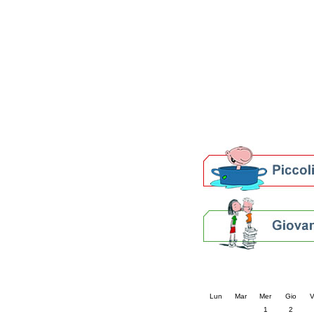
Patto locale per la let
Presentazione del Patto
della provincia di Rav
Festa del Libro 2014
Bibliopride in Bibliotou
Bibliotour OFF
Parlano del Bibliotour!
Premi e concorsi letter
SBN: un'eredità per il 
Per bibliotecari e archivi
Calendario eve
« prec.
luglio 202
Lun
Mar
Mer
Gio
V
1
2