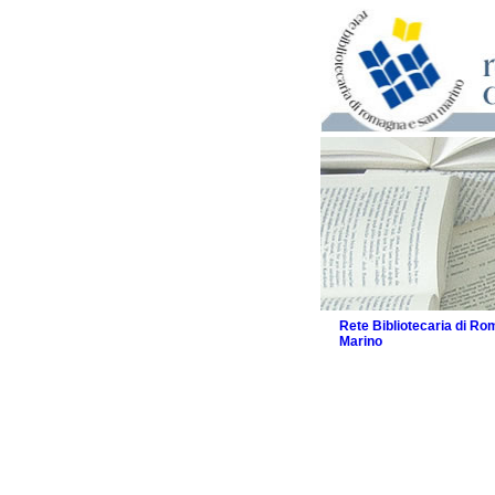
Rete Bibliotecaria di R
Marino
La Rete
Biblioteche e archivi
Agenda
Patto intercomunale per
2026
Patto locale per la let
Patto locale per la let