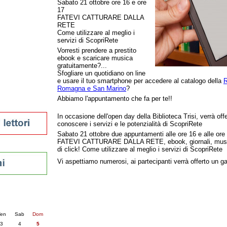
Sabato 21 ottobre ore 16 e ore
tura 2023
17
FATEVI CATTURARE DALLA
 per la lettura
RETE
enna - 2022
Come utilizzare al meglio i
servizi di ScopriRete
r
Vorresti prendere a prestito
ebook e scaricare musica
gratuitamente?
...
Sfogliare un quotidiano on line
ari
e usare il tuo smartphone per accedere al catalogo della
R
futuro
Romagna e San Marino
?
sti
Abbiamo l'appuntamento che fa per te!!
In occasione dell'open day della Biblioteca Trisi, verrà offer
conoscere i servizi e le potenzialità di ScopriRete
Sabato 21 ottobre due appuntamenti alle ore 16 e alle ore 1
FATEVI CATTURARE DALLA RETE, ebook, giornali, musica 
di click! Come utilizzare al meglio i servizi di ScopriRete
Vi aspettiamo numerosi, ai partecipanti verrà offerto un 
nti
6
succ. »
en
Sab
Dom
3
4
5