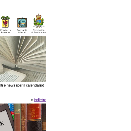
ti e news (per il calendario)
«
indietro