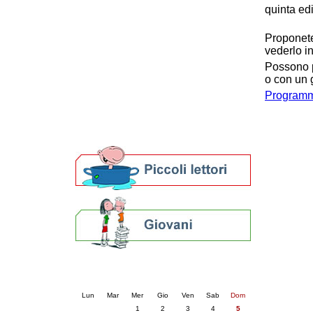
quinta ed
Patto locale per la lettura 2023
Presentazione del Patto per la lettura
Proponete
della provincia di Ravenna - 2022
vederlo i
Festa del Libro 2014
Bibliopride in Bibliotour
Possono pa
o con un 
Bibliotour OFF
Parlano del Bibliotour!
Programma
Premi e concorsi letterari
SBN: un'eredità per il futuro
Per bibliotecari e archivisti
Calendario eventi
« prec.
luglio 2026
succ. »
Lun
Mar
Mer
Gio
Ven
Sab
Dom
1
2
3
4
5