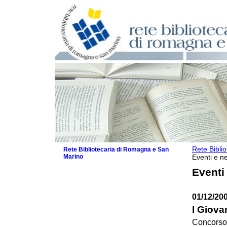
Rete Bibli
Rete Bibliotecaria di Romagna e San
Marino
Eventi e ne
La Rete
Eventi
Biblioteche e archivi
Agenda
01/12/20
Patto intercomunale per la lettura
2026
I Giova
Patto locale per la lettura 2025
Concorso 
Patto locale per la lettura 2024