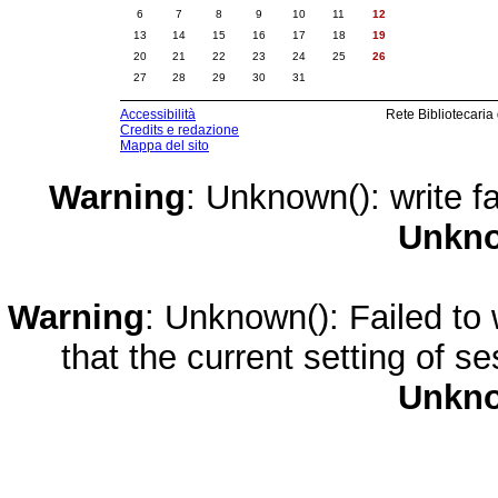
6
7
8
9
10
11
12
13
14
15
16
17
18
19
20
21
22
23
24
25
26
27
28
29
30
31
Accessibilità
Rete Bibliotecaria
Credits e redazione
Mappa del sito
Warning
: Unknown(): write fa
Unkn
Warning
: Unknown(): Failed to w
that the current setting of s
Unkn