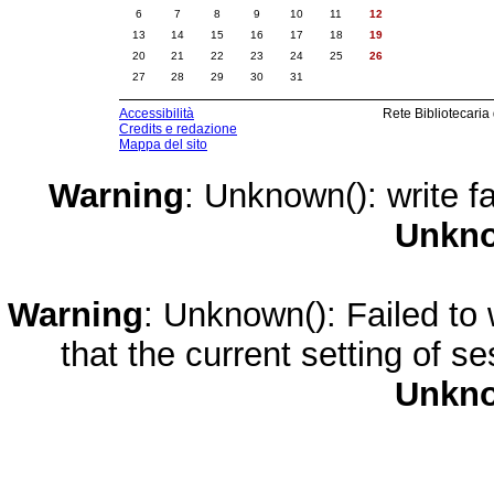
6
7
8
9
10
11
12
13
14
15
16
17
18
19
20
21
22
23
24
25
26
27
28
29
30
31
Accessibilità
Rete Bibliotecaria
Credits e redazione
Mappa del sito
Warning
: Unknown(): write fa
Unkn
Warning
: Unknown(): Failed to w
that the current setting of s
Unkn