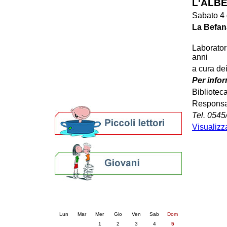
L'ALBE
Patto locale per la lettura 2023
Sabato 4 
Presentazione del Patto per la lettura
La Befana
della provincia di Ravenna - 2022
Festa del Libro 2014
Laboratori
Bibliopride in Bibliotour
anni
Bibliotour OFF
Parlano del Bibliotour!
a cura de
Premi e concorsi letterari
Per infor
SBN: un'eredità per il futuro
Bibliotec
Per bibliotecari e archivisti
Responsab
Tel. 0545
Visualizz
Calendario eventi
« prec.
luglio 2026
succ. »
Lun
Mar
Mer
Gio
Ven
Sab
Dom
1
2
3
4
5