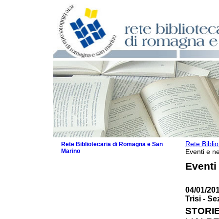
Rete Bibli
Rete Bibliotecaria di Romagna e San
Marino
Eventi e ne
La Rete
Eventi
Biblioteche e archivi
Agenda
04/01/20
Patto intercomunale per la lettura
Trisi - S
2026
Patto locale per la lettura 2025
STORIE
Patto locale per la lettura 2024