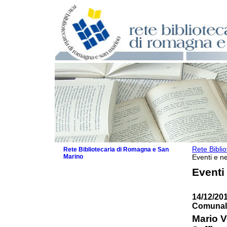
Rete Bibli
Rete Bibliotecaria di Romagna e San
Marino
Eventi e ne
La Rete
Eventi
Biblioteche e archivi
Agenda
14/12/201
Patto intercomunale per la lettura
Comunale
2026
Patto locale per la lettura 2025
Mario V
Patto locale per la lettura 2024