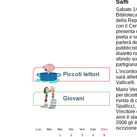
Saffi
Patto locale per la lettura 2023
Sabato 14
Presentazione del Patto per la lettura
Bibliotec
della provincia di Ravenna - 2022
della Rep
Festa del Libro 2014
con il Cen
Bibliopride in Bibliotour
presenta u
Bibliotour OFF
poeta e s
Parlano del Bibliotour!
parlerà de
Premi e concorsi letterari
pubblicist
dialetto r
SBN: un'eredità per il futuro
sfondo so
Per bibliotecari e archivisti
partigiana
L'incontro
sarà alli
Vallicelli.
Mario Ves
per diciot
rivista di
Spallicci,
Vincitore 
Calendario eventi
anni è sta
2006 gli 
« prec.
luglio 2026
succ. »
iscrizione
Lun
Mar
Mer
Gio
Ven
Sab
Dom
1
2
3
4
5