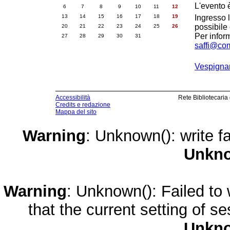
L'evento 
6
7
8
9
10
11
12
13
14
15
16
17
18
19
Ingresso l
possibile
20
21
22
23
24
25
26
Per info
27
28
29
30
31
saffi@comu
Vespignan
Accessibilità
Rete Bibliotecaria
Credits e redazione
Mappa del sito
Warning
: Unknown(): write fa
Unkn
Warning
: Unknown(): Failed to w
that the current setting of s
Unkn