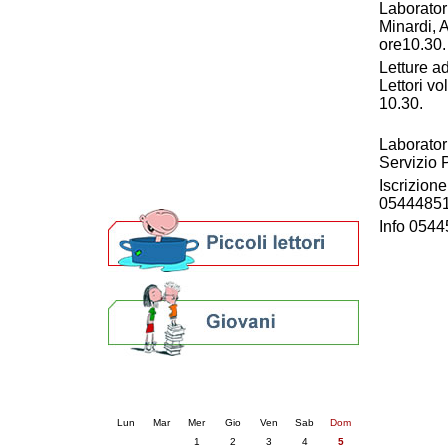
Laborator
Patto locale per la lettura 2023
Minardi, 
Presentazione del Patto per la lettura
ore10.30.
della provincia di Ravenna - 2022
Letture a
Festa del Libro 2014
Lettori v
Bibliopride in Bibliotour
10.30.
Bibliotour OFF
Parlano del Bibliotour!
Laborator
Premi e concorsi letterari
Servizio P
SBN: un'eredità per il futuro
Iscrizion
Per bibliotecari e archivisti
054448510
Info 054
Calendario eventi
« prec.
luglio 2026
succ. »
Lun
Mar
Mer
Gio
Ven
Sab
Dom
1
2
3
4
5