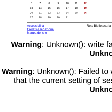
6
7
8
9
10
11
12
13
14
15
16
17
18
19
20
21
22
23
24
25
26
27
28
29
30
31
Accessibilità
Rete Bibliotecaria
Credits e redazione
Mappa del sito
Warning
: Unknown(): write fa
Unkn
Warning
: Unknown(): Failed to w
that the current setting of s
Unkn