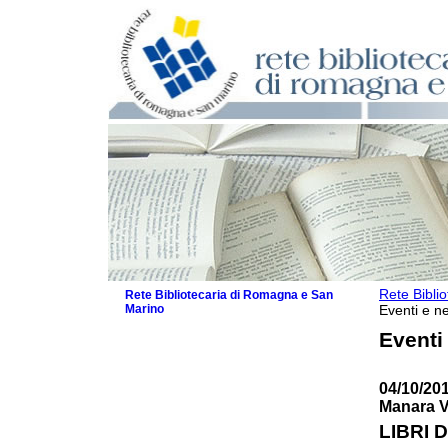
Rete Bibli
Rete Bibliotecaria di Romagna e San
Marino
Eventi e ne
La Rete
Eventi
Biblioteche e archivi
Agenda
04/10/20
Patto intercomunale per la lettura
Manara V
2026
Patto locale per la lettura 2025
LIBRI 
Patto locale per la lettura 2024