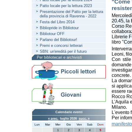
"Come f
Patto locale per la lettura 2023
resiste
Presentazione del Patto per la lettura
Mercoledì
della provincia di Ravenna - 2022
20.45, la
Festa del Libro 2014
Corso Rep
Bibliopride in Bibliotour
collabora
Bibliotour OFF
Librerie 
Parlano del Bibliotour!
libro "Com
Premi e concorsi letterari
Interver
SBN: un'eredità per il futuro
Leoni, fil
Per bibliotecari e archivisti
Con stile
domande i
investiga
concrete.
La doman
si applica
essere ra
Rocco Ron
L'Aquila 
Milano.
L'evento f
Calendario eventi
Per inform
« prec.
luglio 2026
succ. »
manifesto
Lun
Mar
Mer
Gio
Ven
Sab
Dom
1
2
3
4
5