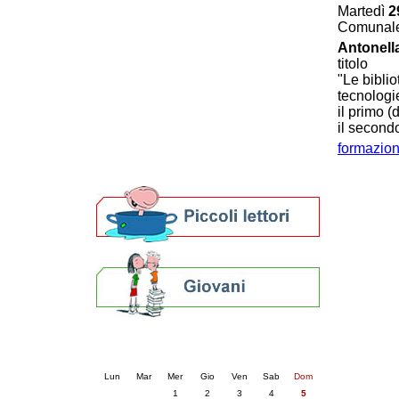
Martedì
2
Patto locale per la lettura 2023
Comunale 
Presentazione del Patto per la lettura
Antonell
della provincia di Ravenna - 2022
titolo
Festa del Libro 2014
"Le biblio
Bibliopride in Bibliotour
tecnologie
Bibliotour OFF
il primo (
Parlano del Bibliotour!
il second
Premi e concorsi letterari
formazion
SBN: un'eredità per il futuro
Per bibliotecari e archivisti
Calendario eventi
« prec.
luglio 2026
succ. »
Lun
Mar
Mer
Gio
Ven
Sab
Dom
1
2
3
4
5