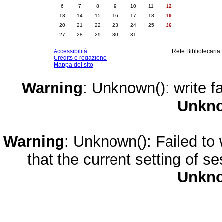
6
7
8
9
10
11
12
13
14
15
16
17
18
19
20
21
22
23
24
25
26
27
28
29
30
31
Accessibilità
Rete Bibliotecaria
Credits e redazione
Mappa del sito
Warning
: Unknown(): write fa
Unkn
Warning
: Unknown(): Failed to w
that the current setting of s
Unkn