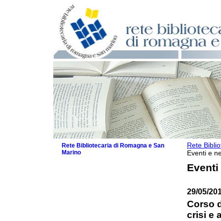
Rete Bibli
Rete Bibliotecaria di Romagna e San
Marino
Eventi e ne
La Rete
Eventi
Biblioteche e archivi
Agenda
29/05/201
Patto intercomunale per la lettura
2026
Corso d
Patto locale per la lettura 2025
crisi e
Patto locale per la lettura 2024