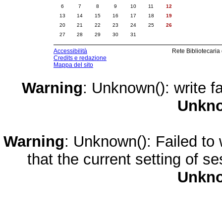
6
7
8
9
10
11
12
13
14
15
16
17
18
19
20
21
22
23
24
25
26
27
28
29
30
31
Accessibilità
Rete Bibliotecaria
Credits e redazione
Mappa del sito
Warning
: Unknown(): write fa
Unkn
Warning
: Unknown(): Failed to w
that the current setting of s
Unkn