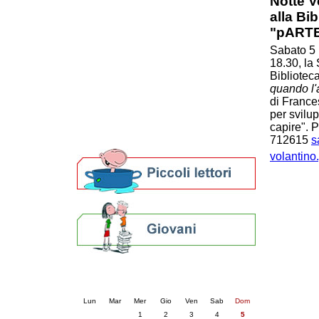
Notte V
Patto locale per la lettura 2023
alla Bi
Presentazione del Patto per la lettura
"pARTE 
della provincia di Ravenna - 2022
Sabato 5 
Festa del Libro 2014
18.30, la
Bibliopride in Bibliotour
Biblioteca
Bibliotour OFF
quando l'a
Parlano del Bibliotour!
di Frances
Premi e concorsi letterari
per svilup
SBN: un'eredità per il futuro
capire". P
Per bibliotecari e archivisti
712615
s
volantino
Calendario eventi
« prec.
luglio 2026
succ. »
Lun
Mar
Mer
Gio
Ven
Sab
Dom
1
2
3
4
5