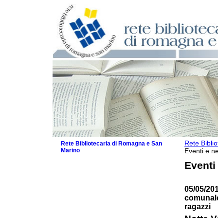
Rete Bibli
Rete Bibliotecaria di Romagna e San
Marino
Eventi e ne
La Rete
Eventi
Biblioteche e archivi
Agenda
05/05/201
Patto intercomunale per la lettura
comunale 
2026
ragazzi
Patto locale per la lettura 2025
Patto locale per la lettura 2024