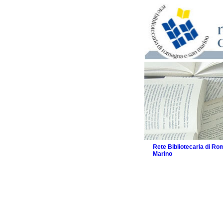
Rete Bibliotecaria di R
Marino
La Rete
Biblioteche e archivi
Agenda
Patto intercomunale per
2026
Patto locale per la let
Patto locale per la let