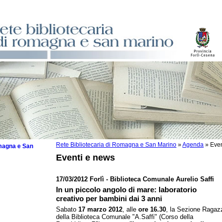
Rete Bibliotecaria di Romagna e San Marino
»
Agenda
»
Even
omagna e San
Eventi e news
17/03/2012 Forlì - Biblioteca Comunale Aurelio Saffi
In un piccolo angolo di mare: laboratorio
 la lettura
creativo per bambini dai 3 anni
Sabato
17 marzo 2012
, alle
ore 16.30
, la Sezione Ragaz
tura 2025
della Biblioteca Comunale "A.Saffi" (Corso della
tura 2024