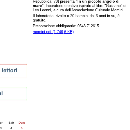
Repubblica, 78) presenta
"In un piccolo angolo di
tura 2023
mare"
, laboratorio creativo ispirato al libro "Guizzino" di
Leo Leonni, a cura dell'Associazione Culturale Momini.
 per la lettura
enna - 2022
Il laboratorio, rivolto a 20 bambini dai 3 anni in su, è
gratuito.
Prenotazione obbligatoria: 0543 712615
r
momini.pdf (1.746,6 KB)
ari
futuro
sti
nti
6
succ. »
en
Sab
Dom
3
4
5