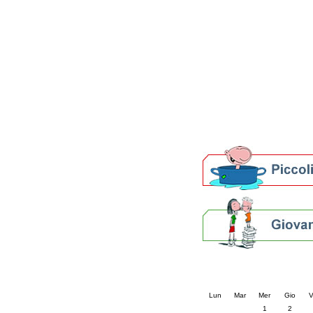
Patto locale per la let
Presentazione del Patto
della provincia di Rav
Festa del Libro 2014
Bibliopride in Bibliotou
Bibliotour OFF
Parlano del Bibliotour!
Premi e concorsi letter
SBN: un'eredità per il 
Per bibliotecari e archivi
Calendario eve
« prec.
luglio 202
Lun
Mar
Mer
Gio
V
1
2