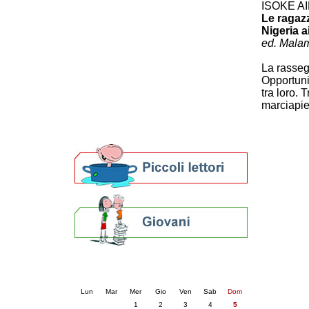
ISOKE AI
Patto locale per la lettura 2023
Le ragazz
Presentazione del Patto per la lettura
Nigeria a
della provincia di Ravenna - 2022
ed. Mala
Festa del Libro 2014
Bibliopride in Bibliotour
La rasseg
Bibliotour OFF
Opportuni
tra loro. 
Parlano del Bibliotour!
marciapie
Premi e concorsi letterari
SBN: un'eredità per il futuro
Per bibliotecari e archivisti
Calendario eventi
« prec.
luglio 2026
succ. »
Lun
Mar
Mer
Gio
Ven
Sab
Dom
1
2
3
4
5