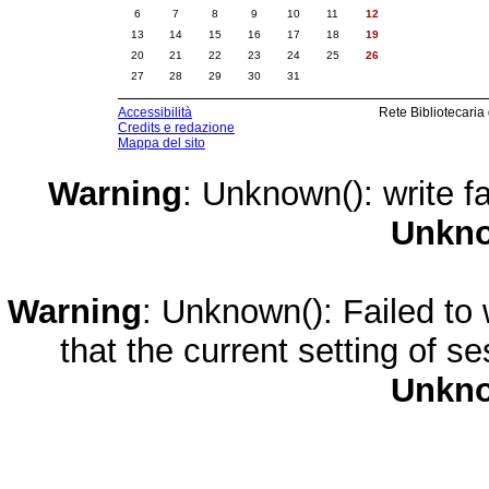
6
7
8
9
10
11
12
13
14
15
16
17
18
19
20
21
22
23
24
25
26
27
28
29
30
31
Accessibilità
Rete Bibliotecaria
Credits e redazione
Mappa del sito
Warning
: Unknown(): write fa
Unkn
Warning
: Unknown(): Failed to w
that the current setting of s
Unkn