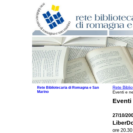
Rete Bibli
Rete Bibliotecaria di Romagna e San
Marino
Eventi e ne
La Rete
Eventi
Biblioteche e archivi
Agenda
27/10/200
Patto intercomunale per la lettura
2026
LiberD
Patto locale per la lettura 2025
ore 20.30
Patto locale per la lettura 2024