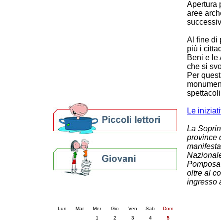
Apertura 
Patto locale per la lettura 2023
aree arch
Presentazione del Patto per la lettura
successi
della provincia di Ravenna - 2022
Festa del Libro 2014
Al fine d
Bibliopride in Bibliotour
più i citt
Bibliotour OFF
Beni e le
che si sv
Parlano del Bibliotour!
Per quest
Premi e concorsi letterari
monumenta
SBN: un'eredità per il futuro
spettacoli
Per bibliotecari e archivisti
Le inizia
La Soprin
province 
manifesta
Nazionale
Pomposa a
oltre al c
ingresso a
Calendario eventi
« prec.
luglio 2026
succ. »
Lun
Mar
Mer
Gio
Ven
Sab
Dom
1
2
3
4
5