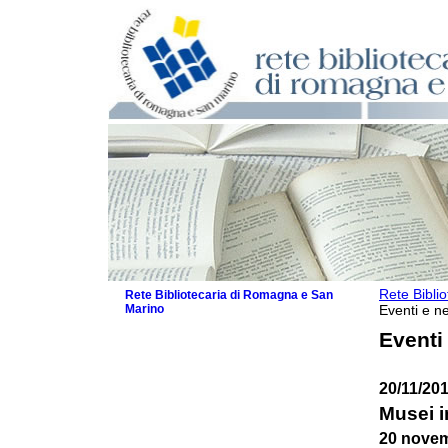
Rete Bibli
Rete Bibliotecaria di Romagna e San
Marino
Eventi e ne
La Rete
Eventi
Biblioteche e archivi
Agenda
20/11/20
Patto intercomunale per la lettura
2026
Musei 
Patto locale per la lettura 2025
20 nove
Patto locale per la lettura 2024