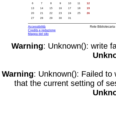
6
7
8
9
10
11
12
13
14
15
16
17
18
19
20
21
22
23
24
25
26
27
28
29
30
31
Accessibilità
Rete Bibliotecaria
Credits e redazione
Mappa del sito
Warning
: Unknown(): write fa
Unkn
Warning
: Unknown(): Failed to w
that the current setting of s
Unkn