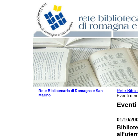
Rete Bibli
Rete Bibliotecaria di Romagna e San
Marino
Eventi e ne
La Rete
Eventi
Biblioteche e archivi
Agenda
01/10/20
Patto intercomunale per la lettura
2026
Bibliot
Patto locale per la lettura 2025
all'ute
Patto locale per la lettura 2024