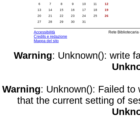
6
7
8
9
10
11
12
13
14
15
16
17
18
19
20
21
22
23
24
25
26
27
28
29
30
31
Accessibilità
Rete Bibliotecaria
Credits e redazione
Mappa del sito
Warning
: Unknown(): write fa
Unkn
Warning
: Unknown(): Failed to w
that the current setting of s
Unkn