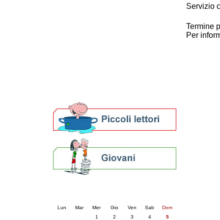
Servizio 
Patto locale per la lettura 2023
Presentazione del Patto per la lettura
Termine p
della provincia di Ravenna - 2022
Per infor
Festa del Libro 2014
Bibliopride in Bibliotour
Bibliotour OFF
Parlano del Bibliotour!
Premi e concorsi letterari
SBN: un'eredità per il futuro
Per bibliotecari e archivisti
Calendario eventi
« prec.
luglio 2026
succ. »
Lun
Mar
Mer
Gio
Ven
Sab
Dom
1
2
3
4
5