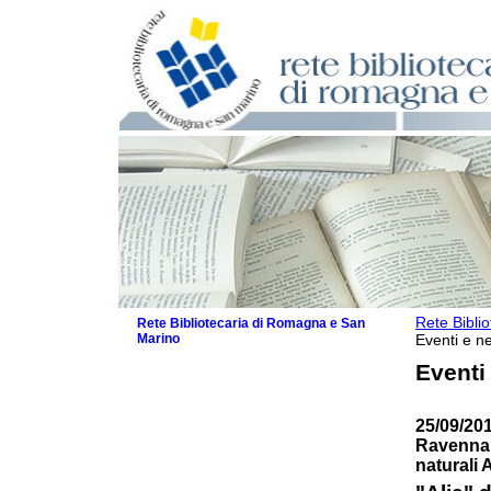
Rete Bibli
Rete Bibliotecaria di Romagna e San
Marino
Eventi e ne
La Rete
Eventi
Biblioteche e archivi
Agenda
25/09/201
Patto intercomunale per la lettura
Ravenna 
2026
naturali 
Patto locale per la lettura 2025
Patto locale per la lettura 2024