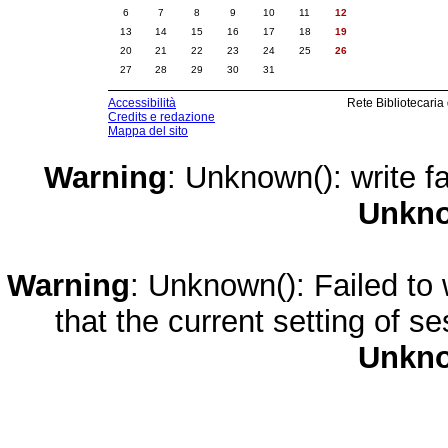
6
7
8
9
10
11
12
13
14
15
16
17
18
19
20
21
22
23
24
25
26
27
28
29
30
31
Accessibilità
Rete Bibliotecaria
Credits e redazione
Mappa del sito
Warning
: Unknown(): write fa
Unkn
Warning
: Unknown(): Failed to w
that the current setting of s
Unkn