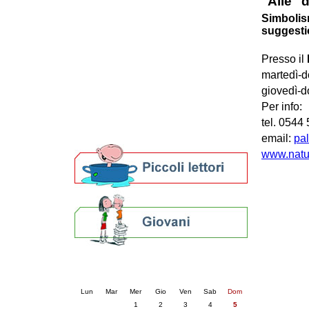
"Alie" d
Patto locale per la lettura 2023
Simbolism
Presentazione del Patto per la lettura
suggestio
della provincia di Ravenna - 2022
Festa del Libro 2014
Presso il
Bibliopride in Bibliotour
martedì-d
Bibliotour OFF
giovedì-d
Parlano del Bibliotour!
Per info:
Premi e concorsi letterari
SBN: un'eredità per il futuro
tel. 0544
Per bibliotecari e archivisti
email:
pal
www.natur
Calendario eventi
« prec.
luglio 2026
succ. »
Lun
Mar
Mer
Gio
Ven
Sab
Dom
1
2
3
4
5