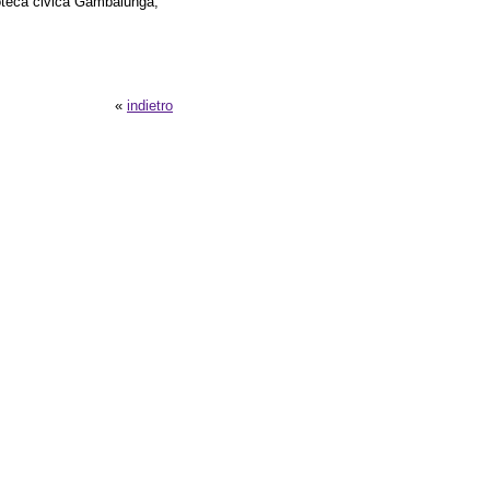
lioteca civica Gambalunga,
«
indietro