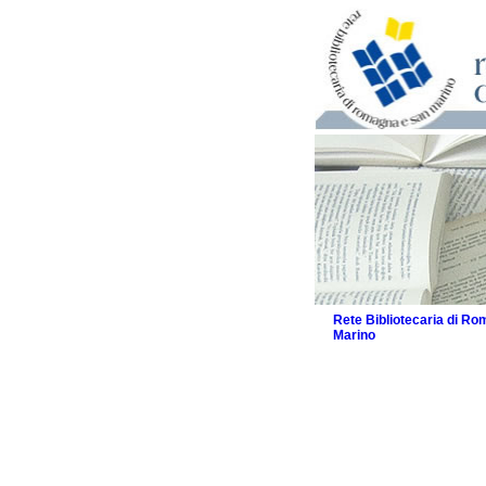
Rete Bibliotecaria di R
Marino
La Rete
Biblioteche e archivi
Agenda
Patto intercomunale per
2026
Patto locale per la let
Patto locale per la let