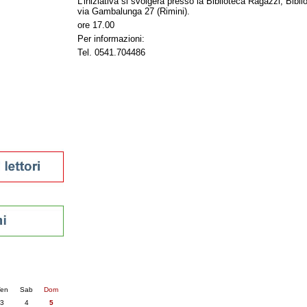
L'iniziativa si svolgerà presso la Biblioteca Ragazzi, Bib
via Gambalunga 27 (Rimini).
tura 2023
ore 17.00
 per la lettura
enna - 2022
Per informazioni:
Tel. 0541.704486
r
ari
futuro
sti
nti
6
succ. »
en
Sab
Dom
3
4
5