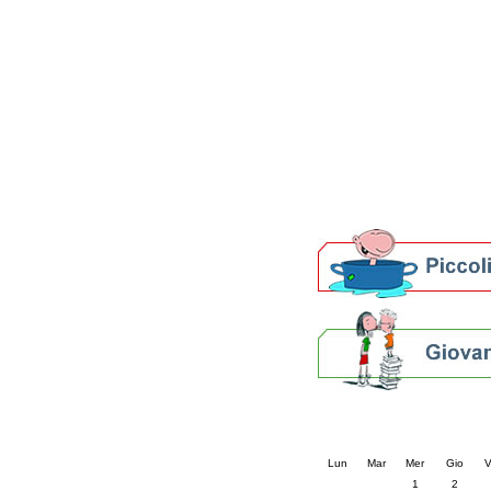
Patto locale per la let
Presentazione del Patto
della provincia di Rav
Festa del Libro 2014
Bibliopride in Bibliotou
Bibliotour OFF
Parlano del Bibliotour!
Premi e concorsi letter
SBN: un'eredità per il 
Per bibliotecari e archivi
Calendario eve
« prec.
luglio 202
Lun
Mar
Mer
Gio
V
1
2