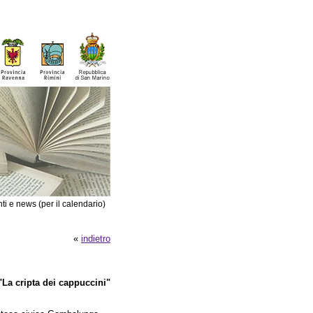
ti e news (per il calendario)
«
indietro
"La cripta dei cappuccini"