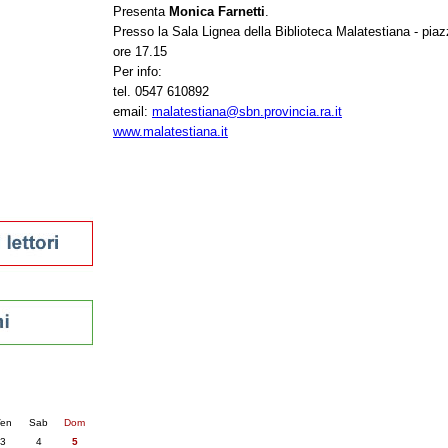
Presenta
Monica Farnetti
.
tura 2023
Presso la Sala Lignea della Biblioteca Malatestiana - piaz
 per la lettura
ore 17.15
enna - 2022
Per info:
tel. 0547 610892
r
email:
malatestiana@sbn.provincia.ra.it
www.malatestiana.it
ari
futuro
sti
nti
6
succ. »
en
Sab
Dom
3
4
5