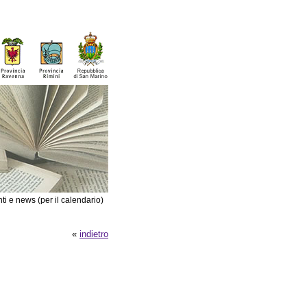
ti e news (per il calendario)
«
indietro