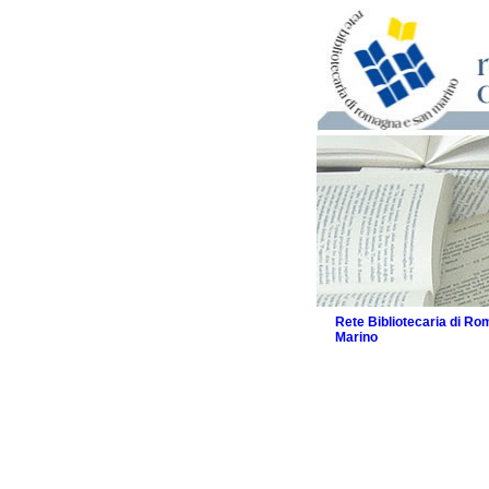
Rete Bibliotecaria di R
Marino
La Rete
Biblioteche e archivi
Agenda
Patto intercomunale per
2026
Patto locale per la let
Patto locale per la let