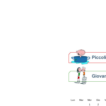
Patto locale per la let
Presentazione del Patto
della provincia di Rav
Festa del Libro 2014
Bibliopride in Bibliotou
Bibliotour OFF
Parlano del Bibliotour!
Premi e concorsi letter
SBN: un'eredità per il 
Per bibliotecari e archivi
Calendario eve
« prec.
luglio 202
Lun
Mar
Mer
Gio
V
1
2