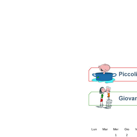
Patto locale per la let
Presentazione del Patto
della provincia di Rav
Festa del Libro 2014
Bibliopride in Bibliotou
Bibliotour OFF
Parlano del Bibliotour!
Premi e concorsi letter
SBN: un'eredità per il 
Per bibliotecari e archivi
Calendario eve
« prec.
luglio 202
Lun
Mar
Mer
Gio
V
1
2