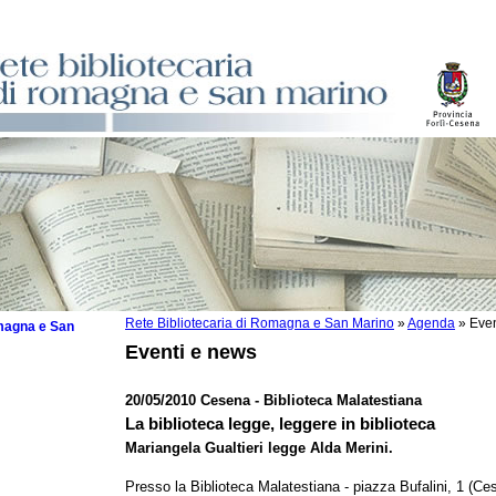
Rete Bibliotecaria di Romagna e San Marino
»
Agenda
»
Even
omagna e San
Eventi e news
20/05/2010 Cesena - Biblioteca Malatestiana
La biblioteca legge, leggere in biblioteca
 la lettura
Mariangela Gualtieri legge Alda Merini.
tura 2025
Presso la Biblioteca Malatestiana - piazza Bufalini, 1 (Ce
tura 2024