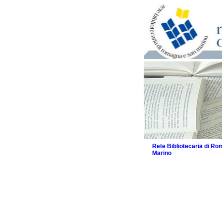
Rete Bibliotecaria di R
Marino
La Rete
Biblioteche e archivi
Agenda
Patto intercomunale per
2026
Patto locale per la let
Patto locale per la let