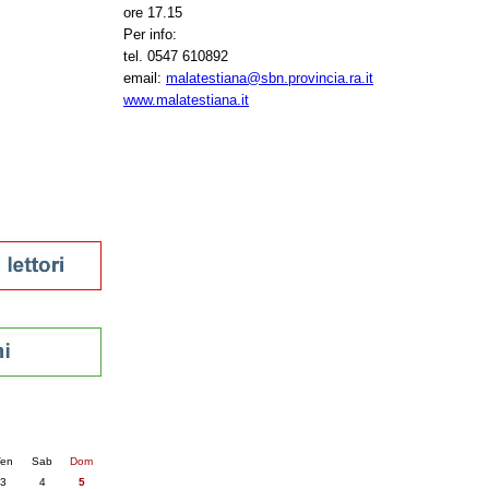
ore 17.15
tura 2023
Per info:
 per la lettura
tel. 0547 610892
enna - 2022
email:
malatestiana@sbn.provincia.ra.it
www.malatestiana.it
r
ari
futuro
sti
nti
6
succ. »
en
Sab
Dom
3
4
5