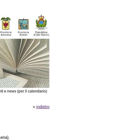
ti e news (per il calendario)
«
indietro
sena).