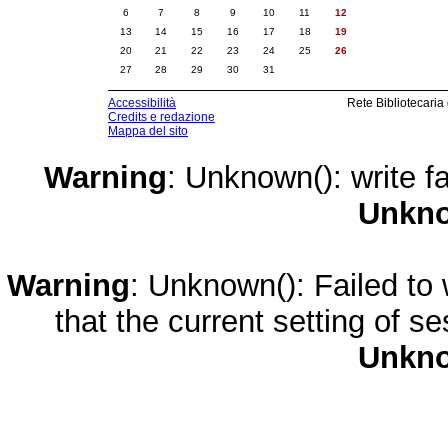
6
7
8
9
10
11
12
13
14
15
16
17
18
19
20
21
22
23
24
25
26
27
28
29
30
31
Accessibilità
Rete Bibliotecaria
Credits e redazione
Mappa del sito
Warning
: Unknown(): write fa
Unkn
Warning
: Unknown(): Failed to w
that the current setting of s
Unkn