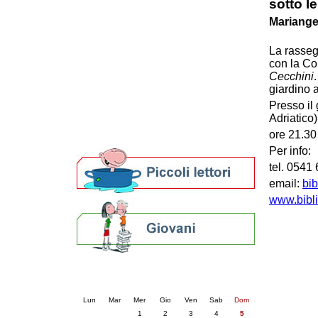
sotto le
Patto locale per la lettura 2023
Mariangel
Presentazione del Patto per la lettura
della provincia di Ravenna - 2022
La rasseg
Festa del Libro 2014
con la Co
Bibliopride in Bibliotour
Cecchini
Bibliotour OFF
giardino a
Parlano del Bibliotour!
Presso il
Premi e concorsi letterari
Adriatico)
SBN: un'eredità per il futuro
ore 21.30
Per bibliotecari e archivisti
Per info:
tel. 0541
email:
bi
www.bibli
Calendario eventi
« prec.
luglio 2026
succ. »
Lun
Mar
Mer
Gio
Ven
Sab
Dom
1
2
3
4
5