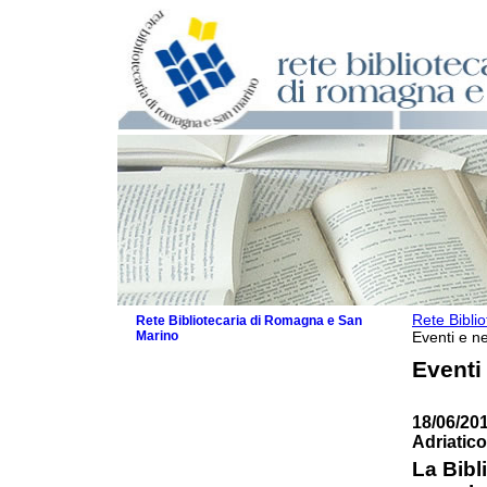
Rete Bibli
Rete Bibliotecaria di Romagna e San
Marino
Eventi e ne
La Rete
Eventi
Biblioteche e archivi
Agenda
18/06/20
Patto intercomunale per la lettura
Adriatico
2026
Patto locale per la lettura 2025
La Bibli
Patto locale per la lettura 2024