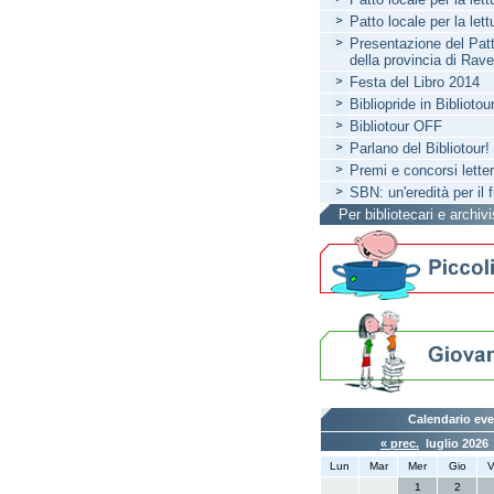
Patto locale per la let
Presentazione del Patto
della provincia di Rav
Festa del Libro 2014
Bibliopride in Bibliotou
Bibliotour OFF
Parlano del Bibliotour!
Premi e concorsi letter
SBN: un'eredità per il 
Per bibliotecari e archivi
Calendario eve
« prec.
luglio 202
Lun
Mar
Mer
Gio
V
1
2