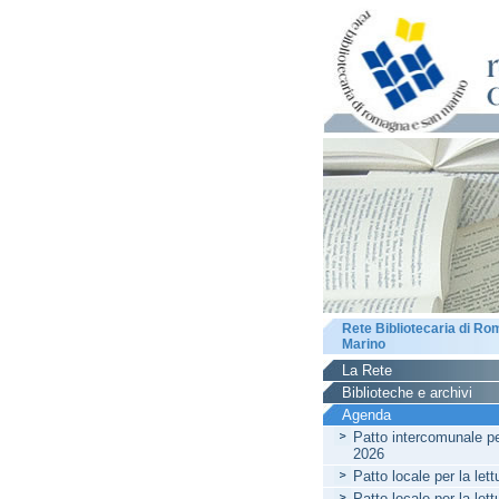
Rete Bibliotecaria di R
Marino
La Rete
Biblioteche e archivi
Agenda
Patto intercomunale per
2026
Patto locale per la let
Patto locale per la let