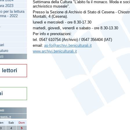
Settimana della Cultura "L'abito fa il monaco. Moda e so
tura 2023
archivistico museale".
 per la lettura
Presso la Sezione di Archivio di Stato di Cesena - Chiost
enna - 2022
Montalti, 4 (Cesena).
lunedì e mercoledì - ore 8.30-17.30
r
martedì, giovedì, venerdì e sabato - ore 8.30-13.30
Per info e prenotazioni:
tel. 0547 610754 (Archivio) / 0547 356404 (IAT)
ari
email:
as-fo@archivi.beniculturali.it
futuro
www.archivi.beniculturali.it
sti
nti
6
succ. »
en
Sab
Dom
3
4
5