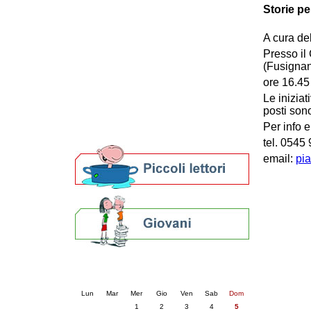
Storie pe
Patto locale per la lettura 2023
Presentazione del Patto per la lettura
A cura del
della provincia di Ravenna - 2022
Festa del Libro 2014
Presso il 
Bibliopride in Bibliotour
(Fusignan
Bibliotour OFF
ore 16.45
Parlano del Bibliotour!
Le iniziat
Premi e concorsi letterari
posti sono
SBN: un'eredità per il futuro
Per info e
Per bibliotecari e archivisti
tel. 0545
email:
pia
Calendario eventi
« prec.
luglio 2026
succ. »
Lun
Mar
Mer
Gio
Ven
Sab
Dom
1
2
3
4
5