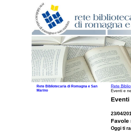
Rete Bibli
Rete Bibliotecaria di Romagna e San
Marino
Eventi e ne
La Rete
Eventi
Biblioteche e archivi
Agenda
23/04/20
Patto intercomunale per la lettura
2026
Favole
Patto locale per la lettura 2025
Oggi ti r
Patto locale per la lettura 2024