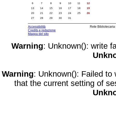
6
7
8
9
10
11
12
13
14
15
16
17
18
19
20
21
22
23
24
25
26
27
28
29
30
31
Accessibilità
Rete Bibliotecaria
Credits e redazione
Mappa del sito
Warning
: Unknown(): write fa
Unkn
Warning
: Unknown(): Failed to w
that the current setting of s
Unkn