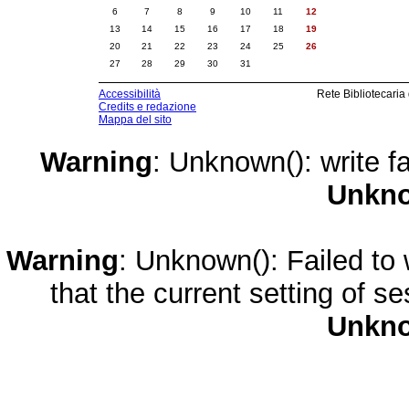
6
7
8
9
10
11
12
13
14
15
16
17
18
19
20
21
22
23
24
25
26
27
28
29
30
31
Accessibilità
Rete Bibliotecaria
Credits e redazione
Mappa del sito
Warning
: Unknown(): write fa
Unkn
Warning
: Unknown(): Failed to w
that the current setting of s
Unkn