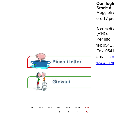
Con fogli
Patto locale per la lettura 2023
Storie di
Presentazione del Patto per la lettura
Maggioli 
della provincia di Ravenna - 2022
ore 17 pr
Festa del Libro 2014
Bibliopride in Bibliotour
A cura di
Bibliotour OFF
(RN) e in
Parlano del Bibliotour!
Per info:
Premi e concorsi letterari
SBN: un'eredità per il futuro
tel: 0541
Per bibliotecari e archivisti
Fax: 054
email:
pr
www.memo
Calendario eventi
« prec.
luglio 2026
succ. »
Lun
Mar
Mer
Gio
Ven
Sab
Dom
1
2
3
4
5