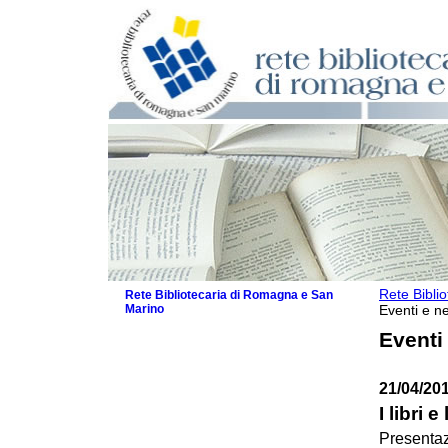
Rete Bibli
Rete Bibliotecaria di Romagna e San
Marino
Eventi e ne
La Rete
Eventi
Biblioteche e archivi
Agenda
21/04/20
Patto intercomunale per la lettura
2026
I libri 
Patto locale per la lettura 2025
Presentaz
Patto locale per la lettura 2024