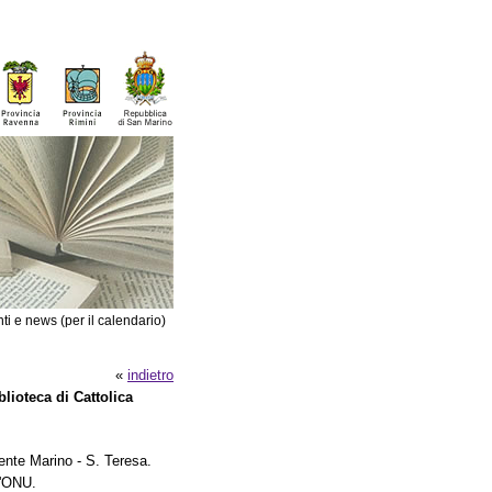
ti e news (per il calendario)
«
indietro
blioteca di Cattolica
nte Marino - S. Teresa.
l'ONU.