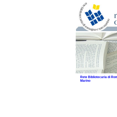
Rete Bibliotecaria di R
Marino
La Rete
Biblioteche e archivi
Agenda
Patto intercomunale per
2026
Patto locale per la let
Patto locale per la let