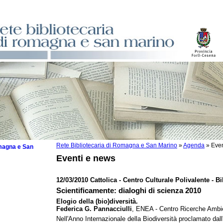
Rete Bibliotecaria di Romagna e San Marino
»
Agenda
»
Even
omagna e San
Eventi e news
12/03/2010 Cattolica - Centro Culturale Polivalente - Bi
Scientificamente: dialoghi di scienza 2010
 la lettura
Elogio della (bio)diversità.
Federica G. Pannacciulli
, ENEA - Centro Ricerche Ambie
tura 2025
Nell'Anno Internazionale della Biodiversità proclamato dal
tura 2024