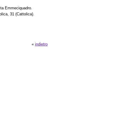
vista Emmeciquadro.
lica, 31 (Cattolica).
«
indietro