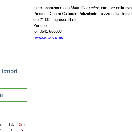
tura 2023
In collaborazione con
Mario Gargantini
, direttore della ri
 per la lettura
Presso Il Centro Culturale Polivalente - p.zza della Repubb
enna - 2022
ore 21.00 - ingresso libero.
Per info:
r
tel. 0541 966603
www.cattolica.net
ari
futuro
sti
nti
6
succ. »
en
Sab
Dom
3
4
5