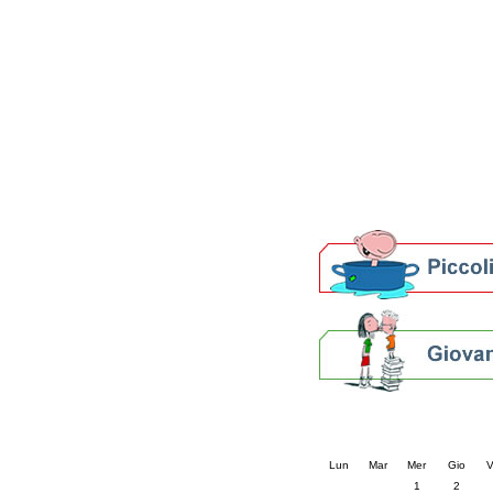
Patto locale per la let
Presentazione del Patto
della provincia di Rav
Festa del Libro 2014
Bibliopride in Bibliotou
Bibliotour OFF
Parlano del Bibliotour!
Premi e concorsi letter
SBN: un'eredità per il 
Per bibliotecari e archivi
Calendario eve
« prec.
luglio 202
Lun
Mar
Mer
Gio
V
1
2