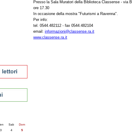
Presso la Sala Muratori della Biblioteca Classense - via B
tura 2023
ore 17.30
 per la lettura
In occasione della mostra "Futurismi a Ravenna".
enna - 2022
Per info:
tel. 0544.482112 - fax 0544.482104
r
email:
informazioni@classense.ra.it
www.classense.ra.it
ari
futuro
sti
nti
6
succ. »
en
Sab
Dom
3
4
5