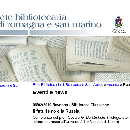
Rete Bibliotecaria di Romagna e San Marino
»
Agenda
»
Even
omagna e San
Eventi e news
06/02/2010 Ravenna - Biblioteca Classense
Il futurismo e la Russia
 la lettura
Conferenza del prof.
Cesare G. De Michelis
(filologo, stor
letteratura russa all'Università Tor Vergata di Roma)
tura 2025
tura 2024