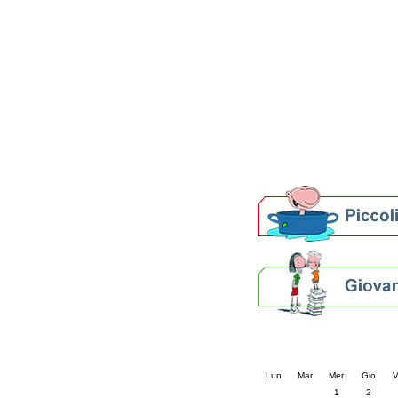
Patto locale per la let
Presentazione del Patto
della provincia di Rav
Festa del Libro 2014
Bibliopride in Bibliotou
Bibliotour OFF
Parlano del Bibliotour!
Premi e concorsi letter
SBN: un'eredità per il 
Per bibliotecari e archivi
Calendario eve
« prec.
luglio 202
Lun
Mar
Mer
Gio
V
1
2