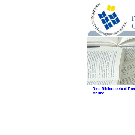
Rete Bibliotecaria di R
Marino
La Rete
Biblioteche e archivi
Agenda
Patto intercomunale per
2026
Patto locale per la let
Patto locale per la let