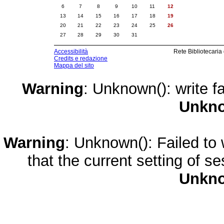
6
7
8
9
10
11
12
13
14
15
16
17
18
19
20
21
22
23
24
25
26
27
28
29
30
31
Accessibilità
Rete Bibliotecaria
Credits e redazione
Mappa del sito
Warning
: Unknown(): write fa
Unkn
Warning
: Unknown(): Failed to w
that the current setting of s
Unkn