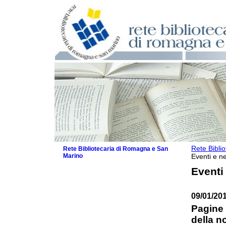
Rete Bibli
Rete Bibliotecaria di Romagna e San
Marino
Eventi e ne
La Rete
Eventi
Biblioteche e archivi
Agenda
09/01/20
Patto intercomunale per la lettura
2026
Pagine 
Patto locale per la lettura 2025
della n
Patto locale per la lettura 2024