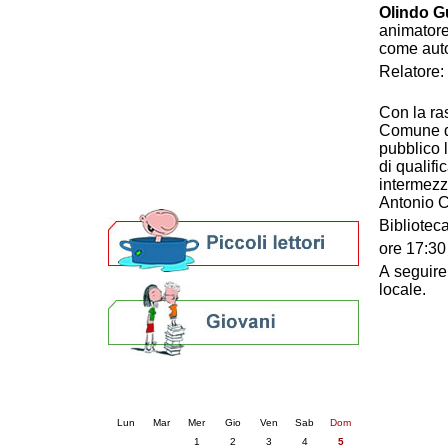
Olindo Gu
Patto locale per la lettura 2023
animatore
Presentazione del Patto per la lettura
come auto
della provincia di Ravenna - 2022
Relatore:
Festa del Libro 2014
Bibliopride in Bibliotour
Con la ra
Bibliotour OFF
Comune di
Parlano del Bibliotour!
pubblico 
Premi e concorsi letterari
di qualifi
SBN: un'eredità per il futuro
intermezz
Per bibliotecari e archivisti
Antonio C
Bibliotec
ore 17:30
A seguire
locale.
Calendario eventi
« prec.
luglio 2026
succ. »
Lun
Mar
Mer
Gio
Ven
Sab
Dom
1
2
3
4
5