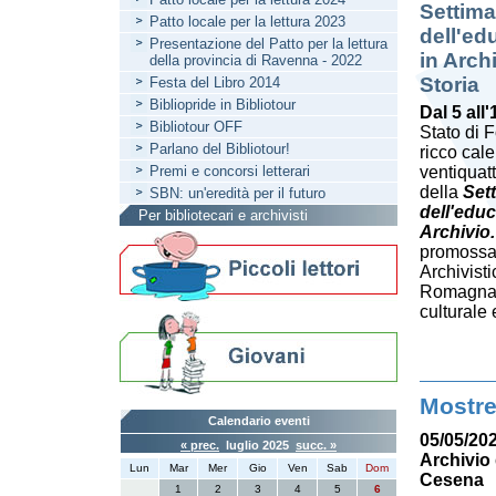
Settima
Patto locale per la lettura 2023
dell'ed
Presentazione del Patto per la lettura
in Arch
della provincia di Ravenna - 2022
Storia
Festa del Libro 2014
Bibliopride in Bibliotour
Dal 5 all
Bibliotour OFF
Stato di 
Parlano del Bibliotour!
ricco cale
Premi e concorsi letterari
ventiquat
della
Sett
SBN: un'eredità per il futuro
dell'educ
Per bibliotecari e archivisti
Archivio.
promossa
Archivisti
Romagna,
culturale
Mostr
Calendario eventi
05/05/202
« prec.
luglio 2025
succ. »
Archivio 
Lun
Mar
Mer
Gio
Ven
Sab
Dom
Cesena
1
2
3
4
5
6