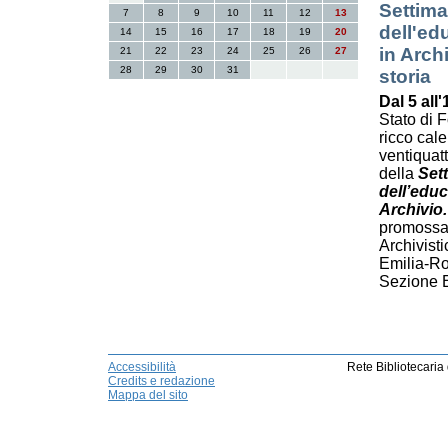
Settima
7
8
9
10
11
12
13
dell'ed
14
15
16
17
18
19
20
in Arch
21
22
23
24
25
26
27
28
29
30
31
storia
Dal 5 all
Stato di 
ricco cale
ventiquat
della
Sett
dell’educ
Archivio.
promossa
Archivist
Emilia-Ro
Sezione 
Accessibilità
Rete Bibliotecaria
Credits e redazione
Mappa del sito