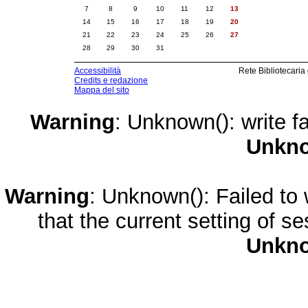
7
8
9
10
11
12
13
14
15
16
17
18
19
20
21
22
23
24
25
26
27
28
29
30
31
Accessibilità
Rete Bibliotecaria
Credits e redazione
Mappa del sito
Warning
: Unknown(): write fa
Unkn
Warning
: Unknown(): Failed to w
that the current setting of s
Unkn