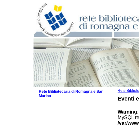
Rete Biblio
Rete Bibliotecaria di Romagna e San
Marino
Eventi 
La Rete
Biblioteche e archivi
Warning
Agenda
MySQL res
Patto intercomunale per la lettura
/var/www
2026
Patto locale per la lettura 2025
Patto locale per la lettura 2024