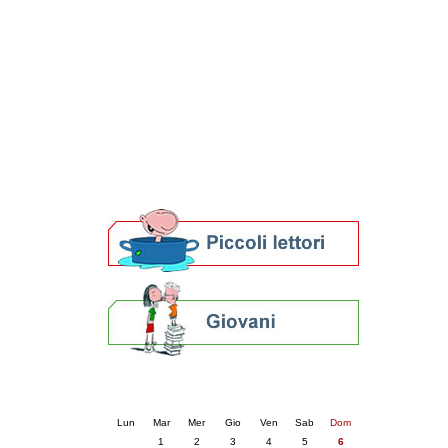
Patto locale per la lettura 2023
Presentazione del Patto per la lettura
della provincia di Ravenna - 2022
Festa del Libro 2014
Bibliopride in Bibliotour
Bibliotour OFF
Parlano del Bibliotour!
Premi e concorsi letterari
SBN: un'eredità per il futuro
Per bibliotecari e archivisti
Calendario eventi
« prec.
luglio 2025
succ. »
Lun
Mar
Mer
Gio
Ven
Sab
Dom
1
2
3
4
5
6