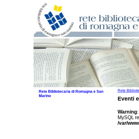
Rete Biblio
Rete Bibliotecaria di Romagna e San
Marino
Eventi 
La Rete
Biblioteche e archivi
Warning
Agenda
MySQL res
Patto intercomunale per la lettura
/var/www
2026
Patto locale per la lettura 2025
Patto locale per la lettura 2024