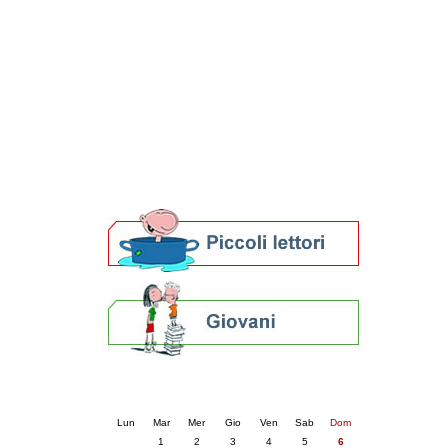
Patto locale per la lettura 2023
Presentazione del Patto per la lettura
della provincia di Ravenna - 2022
Festa del Libro 2014
Bibliopride in Bibliotour
Bibliotour OFF
Parlano del Bibliotour!
Premi e concorsi letterari
SBN: un'eredità per il futuro
Per bibliotecari e archivisti
Calendario eventi
« prec.
luglio 2025
succ. »
Lun
Mar
Mer
Gio
Ven
Sab
Dom
1
2
3
4
5
6