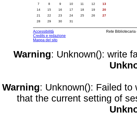
7
8
9
10
11
12
13
14
15
16
17
18
19
20
21
22
23
24
25
26
27
28
29
30
31
Accessibilità
Rete Bibliotecaria
Credits e redazione
Mappa del sito
Warning
: Unknown(): write fa
Unkn
Warning
: Unknown(): Failed to w
that the current setting of s
Unkn