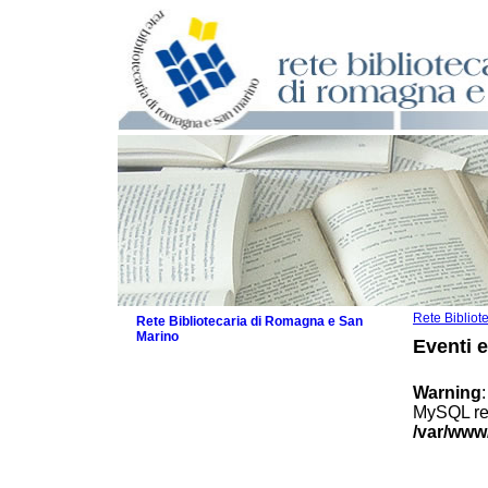
Rete Biblio
Rete Bibliotecaria di Romagna e San
Marino
Eventi 
La Rete
Biblioteche e archivi
Warning
Agenda
MySQL res
Patto intercomunale per la lettura
/var/www
2026
Patto locale per la lettura 2025
Patto locale per la lettura 2024