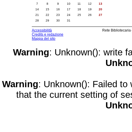
7
8
9
10
11
12
13
14
15
16
17
18
19
20
21
22
23
24
25
26
27
28
29
30
31
Accessibilità
Rete Bibliotecaria
Credits e redazione
Mappa del sito
Warning
: Unknown(): write fa
Unkn
Warning
: Unknown(): Failed to w
that the current setting of s
Unkn