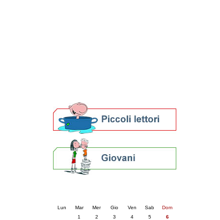
Patto locale per la lettura 2023
Presentazione del Patto per la lettura
della provincia di Ravenna - 2022
Festa del Libro 2014
Bibliopride in Bibliotour
Bibliotour OFF
Parlano del Bibliotour!
Premi e concorsi letterari
SBN: un'eredità per il futuro
Per bibliotecari e archivisti
Calendario eventi
« prec.
luglio 2025
succ. »
Lun
Mar
Mer
Gio
Ven
Sab
Dom
1
2
3
4
5
6