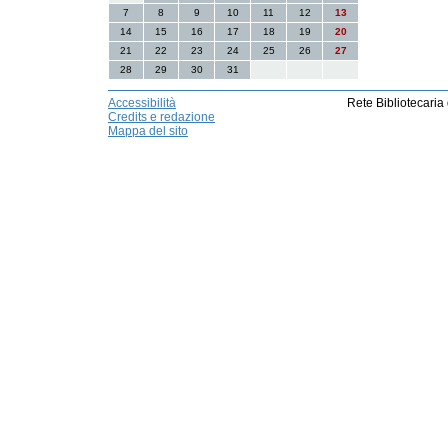
7
8
9
10
11
12
13
14
15
16
17
18
19
20
21
22
23
24
25
26
27
28
29
30
31
Accessibilità
Rete Bibliotecaria
Credits e redazione
Mappa del sito