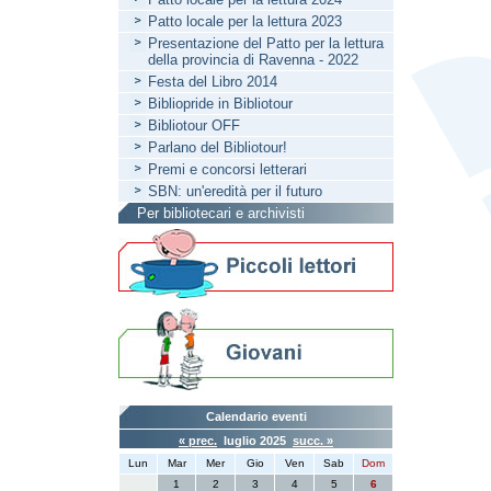
Patto locale per la lettura 2023
Presentazione del Patto per la lettura
della provincia di Ravenna - 2022
Festa del Libro 2014
Bibliopride in Bibliotour
Bibliotour OFF
Parlano del Bibliotour!
Premi e concorsi letterari
SBN: un'eredità per il futuro
Per bibliotecari e archivisti
Calendario eventi
« prec.
luglio 2025
succ. »
Lun
Mar
Mer
Gio
Ven
Sab
Dom
1
2
3
4
5
6