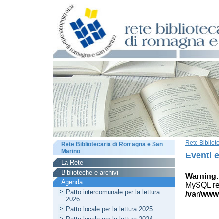
Rete Biblio
Rete Bibliotecaria di Romagna e San
Marino
Eventi 
La Rete
Biblioteche e archivi
Warning
Agenda
MySQL res
Patto intercomunale per la lettura
/var/www
2026
Patto locale per la lettura 2025
Patto locale per la lettura 2024