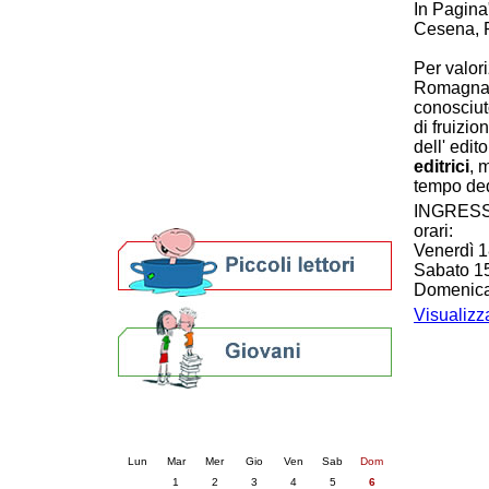
In Pagina"
Patto locale per la lettura 2023
Cesena, R
Presentazione del Patto per la lettura
della provincia di Ravenna - 2022
Per valori
Festa del Libro 2014
Romagna o
Bibliopride in Bibliotour
conosciut
Bibliotour OFF
di fruizio
dell' edit
Parlano del Bibliotour!
editrici
, 
Premi e concorsi letterari
tempo ded
SBN: un'eredità per il futuro
INGRES
Per bibliotecari e archivisti
orari:
Venerdì 1
Sabato 1
Domenica
Visualizza
Calendario eventi
« prec.
luglio 2025
succ. »
Lun
Mar
Mer
Gio
Ven
Sab
Dom
1
2
3
4
5
6