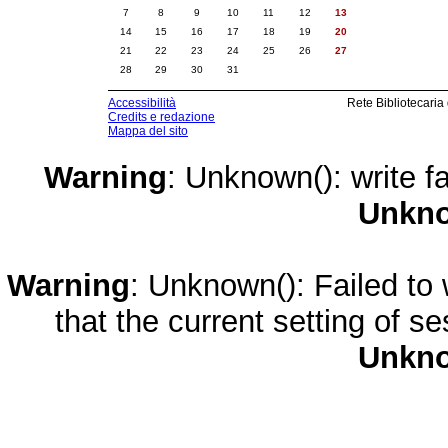
7
8
9
10
11
12
13
14
15
16
17
18
19
20
21
22
23
24
25
26
27
28
29
30
31
Accessibilità
Rete Bibliotecaria
Credits e redazione
Mappa del sito
Warning
: Unknown(): write fa
Unkn
Warning
: Unknown(): Failed to w
that the current setting of s
Unkn