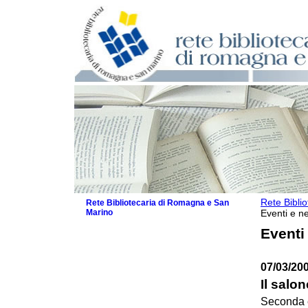
Rete Bibli
Rete Bibliotecaria di Romagna e San
Marino
Eventi e ne
La Rete
Eventi
Biblioteche e archivi
Agenda
07/03/200
Patto intercomunale per la lettura
2026
Il salon
Patto locale per la lettura 2025
Seconda e
Patto locale per la lettura 2024