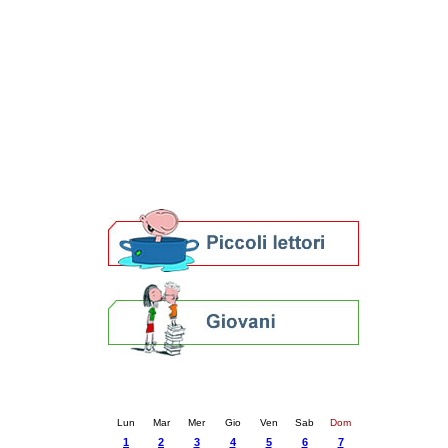
Patto locale per la lettura 2023
Presentazione del Patto per la lettura
della provincia di Ravenna - 2022
Festa del Libro 2014
Bibliopride in Bibliotour
Bibliotour OFF
Parlano del Bibliotour!
Premi e concorsi letterari
SBN: un'eredità per il futuro
Per bibliotecari e archivisti
Calendario eventi
« prec.
luglio 2024
succ. »
Lun
Mar
Mer
Gio
Ven
Sab
Dom
1
2
3
4
5
6
7