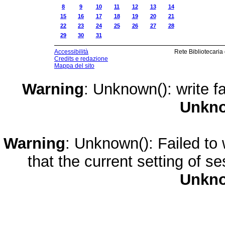
8
9
10
11
12
13
14
15
16
17
18
19
20
21
22
23
24
25
26
27
28
29
30
31
Accessibilità
Rete Bibliotecaria
Credits e redazione
Mappa del sito
Warning
: Unknown(): write fa
Unkn
Warning
: Unknown(): Failed to w
that the current setting of s
Unkn