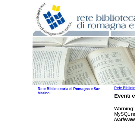
Rete Biblio
Rete Bibliotecaria di Romagna e San
Marino
Eventi 
La Rete
Biblioteche e archivi
Warning
Agenda
MySQL res
Patto intercomunale per la lettura
/var/www
2026
Patto locale per la lettura 2025
Patto locale per la lettura 2024