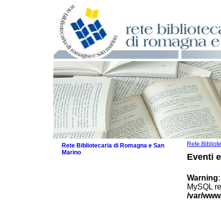
Rete Biblio
Rete Bibliotecaria di Romagna e San
Marino
Eventi 
La Rete
Biblioteche e archivi
Warning
Agenda
MySQL res
Patto intercomunale per la lettura
/var/www
2026
Patto locale per la lettura 2025
Patto locale per la lettura 2024