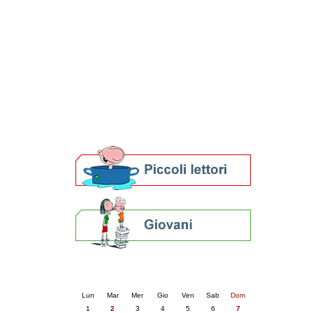
Patto locale per la lettura 2023
Presentazione del Patto per la lettura
della provincia di Ravenna - 2022
Festa del Libro 2014
Bibliopride in Bibliotour
Bibliotour OFF
Parlano del Bibliotour!
Premi e concorsi letterari
SBN: un'eredità per il futuro
Per bibliotecari e archivisti
Calendario eventi
« prec.
giugno 2026
succ. »
Lun
Mar
Mer
Gio
Ven
Sab
Dom
1
2
3
4
5
6
7