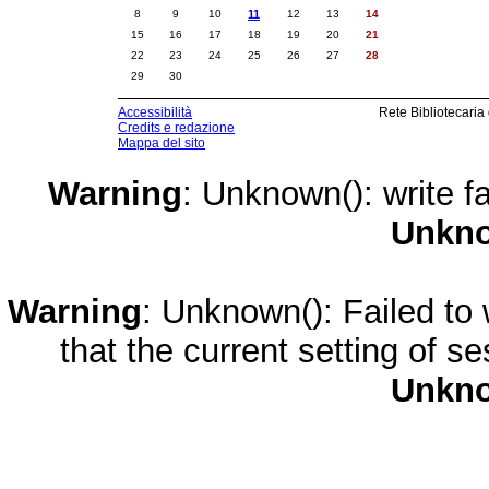
8
9
10
11
12
13
14
15
16
17
18
19
20
21
22
23
24
25
26
27
28
29
30
Accessibilità
Rete Bibliotecaria
Credits e redazione
Mappa del sito
Warning
: Unknown(): write fa
Unkn
Warning
: Unknown(): Failed to w
that the current setting of s
Unkn