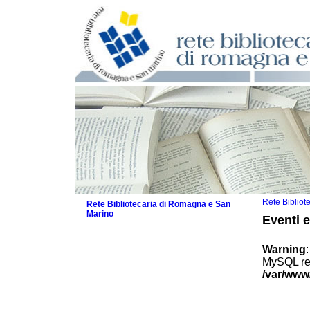
Rete Biblio
Rete Bibliotecaria di Romagna e San
Marino
Eventi 
La Rete
Biblioteche e archivi
Warning
Agenda
MySQL res
Patto intercomunale per la lettura
/var/www
2026
Patto locale per la lettura 2025
Patto locale per la lettura 2024