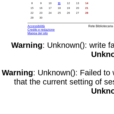
8
9
10
11
12
13
14
15
16
17
18
19
20
21
22
23
24
25
26
27
28
29
30
Accessibilità
Rete Bibliotecaria
Credits e redazione
Mappa del sito
Warning
: Unknown(): write fa
Unkn
Warning
: Unknown(): Failed to w
that the current setting of s
Unkn