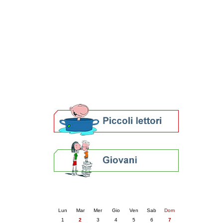
Patto locale per la lettura 2023
Presentazione del Patto per la lettura
della provincia di Ravenna - 2022
Festa del Libro 2014
Bibliopride in Bibliotour
Bibliotour OFF
Parlano del Bibliotour!
Premi e concorsi letterari
SBN: un'eredità per il futuro
Per bibliotecari e archivisti
Calendario eventi
« prec.
giugno 2026
succ. »
Lun
Mar
Mer
Gio
Ven
Sab
Dom
1
2
3
4
5
6
7