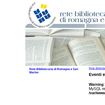
Rete Biblio
Rete Bibliotecaria di Romagna e San
Marino
Eventi 
La Rete
Biblioteche e archivi
Warning
Agenda
MySQL res
Patto intercomunale per la lettura
/var/www
2026
Patto locale per la lettura 2025
Patto locale per la lettura 2024