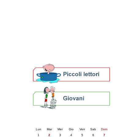
Patto locale per la lettura 2023
Presentazione del Patto per la lettura
della provincia di Ravenna - 2022
Festa del Libro 2014
Bibliopride in Bibliotour
Bibliotour OFF
Parlano del Bibliotour!
Premi e concorsi letterari
SBN: un'eredità per il futuro
Per bibliotecari e archivisti
Calendario eventi
« prec.
giugno 2026
succ. »
Lun
Mar
Mer
Gio
Ven
Sab
Dom
1
2
3
4
5
6
7