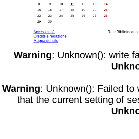
8
9
10
11
12
13
14
15
16
17
18
19
20
21
22
23
24
25
26
27
28
29
30
Accessibilità
Rete Bibliotecaria
Credits e redazione
Mappa del sito
Warning
: Unknown(): write fa
Unkn
Warning
: Unknown(): Failed to w
that the current setting of s
Unkn