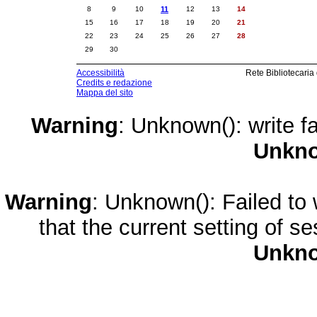
8
9
10
11
12
13
14
15
16
17
18
19
20
21
22
23
24
25
26
27
28
29
30
Accessibilità
Rete Bibliotecaria
Credits e redazione
Mappa del sito
Warning
: Unknown(): write fa
Unkn
Warning
: Unknown(): Failed to w
that the current setting of s
Unkn