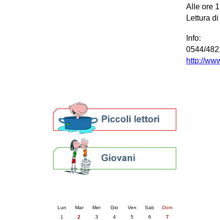
Alle ore 1
Patto locale per la lettura 2023
Lettura di
Presentazione del Patto per la lettura
della provincia di Ravenna - 2022
Festa del Libro 2014
Info:
Bibliopride in Bibliotour
0544/482
Bibliotour OFF
http://www
Parlano del Bibliotour!
Premi e concorsi letterari
SBN: un'eredità per il futuro
Per bibliotecari e archivisti
Calendario eventi
« prec.
giugno 2026
succ. »
Lun
Mar
Mer
Gio
Ven
Sab
Dom
1
2
3
4
5
6
7