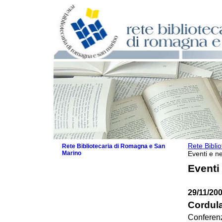
Rete Bibli
Rete Bibliotecaria di Romagna e San
Marino
Eventi e ne
La Rete
Eventi
Biblioteche e archivi
Agenda
29/11/20
Patto intercomunale per la lettura
2026
Cordula
Patto locale per la lettura 2025
Conferen
Patto locale per la lettura 2024