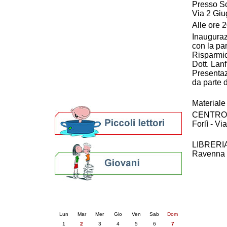
Presso Sc
Patto locale per la lettura 2023
Via 2 Giu
Presentazione del Patto per la lettura
Alle ore 
della provincia di Ravenna - 2022
Inaugura
Festa del Libro 2014
con la pa
Bibliopride in Bibliotour
Risparmi
Bibliotour OFF
Dott. Lanf
Parlano del Bibliotour!
Presentazi
Premi e concorsi letterari
da parte 
SBN: un'eredità per il futuro
Per bibliotecari e archivisti
Materiale 
CENTRO
Forlì - V
LIBRERI
Ravenna -
Calendario eventi
« prec.
giugno 2026
succ. »
Lun
Mar
Mer
Gio
Ven
Sab
Dom
1
2
3
4
5
6
7