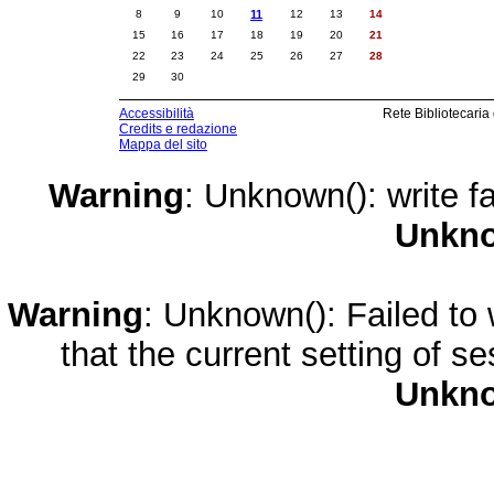
8
9
10
11
12
13
14
15
16
17
18
19
20
21
22
23
24
25
26
27
28
29
30
Accessibilità
Rete Bibliotecaria
Credits e redazione
Mappa del sito
Warning
: Unknown(): write fa
Unkn
Warning
: Unknown(): Failed to w
that the current setting of s
Unkn