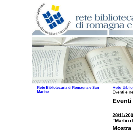
Rete Bibli
Rete Bibliotecaria di Romagna e San
Marino
Eventi e ne
La Rete
Eventi
Biblioteche e archivi
Agenda
28/11/200
Patto intercomunale per la lettura
"Martiri 
2026
Patto locale per la lettura 2025
Mostra 
Patto locale per la lettura 2024