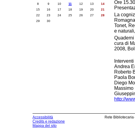
Ore 15.3
8
9
10
11
12
13
14
Presentaz
15
16
17
18
19
20
21
La cogniz
22
23
24
25
26
27
28
Romagna e
29
30
Tonet, Reg
e natural
Quaderni 
cura di Ma
2008, Bol
Interventi 
Andrea Emi
Roberto B
Paola Bon
Diego Mor
Massimo Q
Giuseppi
http://ww
Accessibilità
Rete Bibliotecaria
Credits e redazione
Mappa del sito