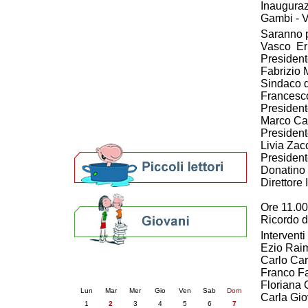
Inauguraz
Patto locale per la lettura 2023
Gambi - 
Presentazione del Patto per la lettura
Saranno p
della provincia di Ravenna - 2022
Vasco Err
Festa del Libro 2014
Presiden
Bibliopride in Bibliotour
Fabrizio 
Bibliotour OFF
Sindaco 
Parlano del Bibliotour!
Francesc
Premi e concorsi letterari
President
SBN: un'eredità per il futuro
Marco Ca
Presiden
Per bibliotecari e archivisti
Livia Zac
President
Donatino
Direttore
Ore 11.00
Ricordo d
Interventi 
Ezio Rai
Carlo Car
Calendario eventi
Franco Fa
« prec.
giugno 2026
succ. »
Floriana G
Lun
Mar
Mer
Gio
Ven
Sab
Dom
Carla Gio
1
2
3
4
5
6
7