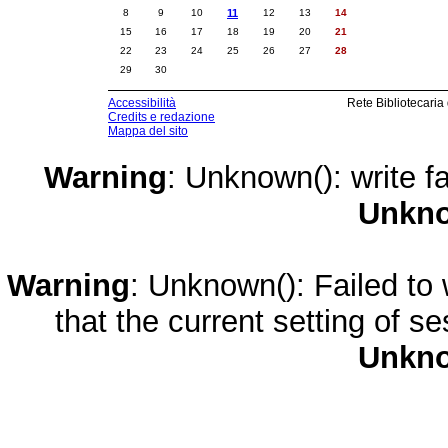
8
9
10
11
12
13
14
15
16
17
18
19
20
21
22
23
24
25
26
27
28
29
30
Accessibilità
Rete Bibliotecaria
Credits e redazione
Mappa del sito
Warning
: Unknown(): write fa
Unkn
Warning
: Unknown(): Failed to w
that the current setting of s
Unkn