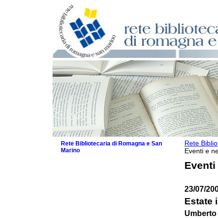
Rete Bibli
Rete Bibliotecaria di Romagna e San
Marino
Eventi e ne
La Rete
Eventi
Biblioteche e archivi
Agenda
23/07/200
Patto intercomunale per la lettura
2026
Estate 
Patto locale per la lettura 2025
Umberto 
Patto locale per la lettura 2024