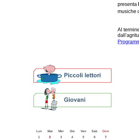
presenta
Patto locale per la lettura 2023
musiche 
Presentazione del Patto per la lettura
della provincia di Ravenna - 2022
Festa del Libro 2014
Bibliopride in Bibliotour
Al termine
dall'agrit
Bibliotour OFF
Programma
Parlano del Bibliotour!
Premi e concorsi letterari
SBN: un'eredità per il futuro
Per bibliotecari e archivisti
Calendario eventi
« prec.
giugno 2026
succ. »
Lun
Mar
Mer
Gio
Ven
Sab
Dom
1
2
3
4
5
6
7