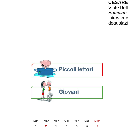
CESARE
Patto locale per la lettura 2023
Viale Bell
Presentazione del Patto per la lettura
Bompiani
della provincia di Ravenna - 2022
Intervien
Festa del Libro 2014
degustazi
Bibliopride in Bibliotour
Bibliotour OFF
Parlano del Bibliotour!
Premi e concorsi letterari
SBN: un'eredità per il futuro
Per bibliotecari e archivisti
Calendario eventi
« prec.
giugno 2026
succ. »
Lun
Mar
Mer
Gio
Ven
Sab
Dom
1
2
3
4
5
6
7