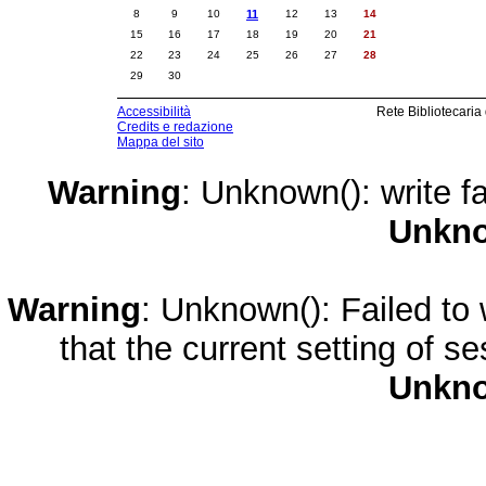
8
9
10
11
12
13
14
15
16
17
18
19
20
21
22
23
24
25
26
27
28
29
30
Accessibilità
Rete Bibliotecaria
Credits e redazione
Mappa del sito
Warning
: Unknown(): write fa
Unkn
Warning
: Unknown(): Failed to w
that the current setting of s
Unkn