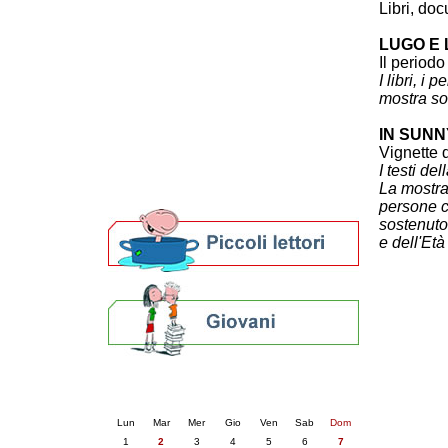
Libri, do
Patto locale per la lettura 2023
Presentazione del Patto per la lettura
LUGO E 
della provincia di Ravenna - 2022
Il periodo
Festa del Libro 2014
I libri, i
Bibliopride in Bibliotour
mostra so
Bibliotour OFF
IN SUNN
Parlano del Bibliotour!
Vignette 
Premi e concorsi letterari
I testi de
SBN: un'eredità per il futuro
La mostra
Per bibliotecari e archivisti
persone c
sostenuto 
e dell'Et
Calendario eventi
« prec.
giugno 2026
succ. »
Lun
Mar
Mer
Gio
Ven
Sab
Dom
1
2
3
4
5
6
7