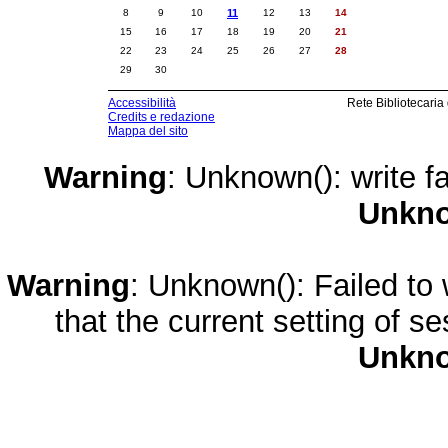
8
9
10
11
12
13
14
15
16
17
18
19
20
21
22
23
24
25
26
27
28
29
30
Accessibilità
Rete Bibliotecaria
Credits e redazione
Mappa del sito
Warning
: Unknown(): write fa
Unkn
Warning
: Unknown(): Failed to w
that the current setting of s
Unkn