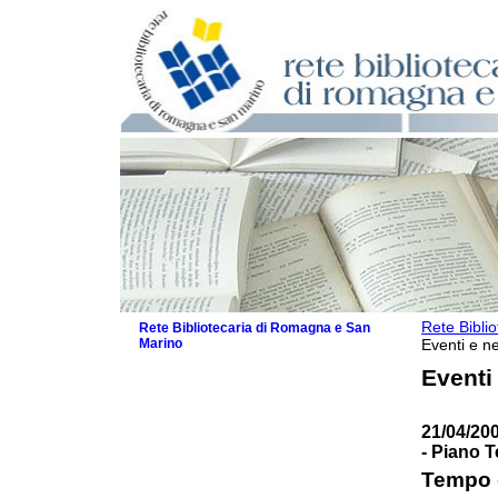
Rete Bibli
Rete Bibliotecaria di Romagna e San
Marino
Eventi e ne
La Rete
Eventi
Biblioteche e archivi
Agenda
21/04/200
Patto intercomunale per la lettura
- Piano T
2026
Patto locale per la lettura 2025
Tempo d
Patto locale per la lettura 2024