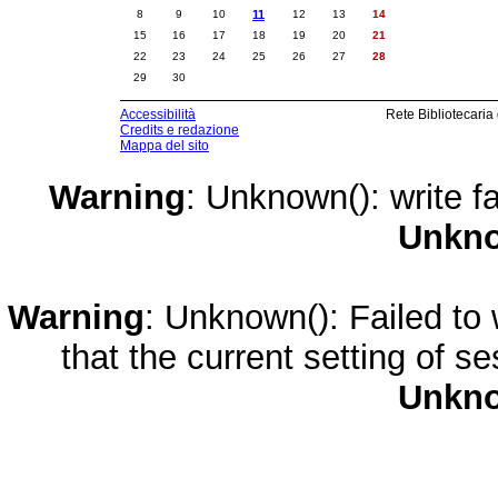
8
9
10
11
12
13
14
15
16
17
18
19
20
21
22
23
24
25
26
27
28
29
30
Accessibilità
Rete Bibliotecaria
Credits e redazione
Mappa del sito
Warning
: Unknown(): write fa
Unkn
Warning
: Unknown(): Failed to w
that the current setting of s
Unkn