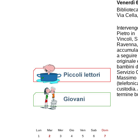
Venerdì 6
Patto locale per la lettura 2023
Bibliotec
Presentazione del Patto per la lettura
Via Cella
della provincia di Ravenna - 2022
Festa del Libro 2014
Interveng
Bibliopride in Bibliotour
Pietro in
Bibliotour OFF
Vincoli, 
Parlano del Bibliotour!
Ravenna, G
Premi e concorsi letterari
accumular
SBN: un'eredità per il futuro
a seguire
Per bibliotecari e archivisti
originale 
bambini d
Servizio 
Massimo 12
(telefonic
custodia. 
termine bu
Calendario eventi
« prec.
giugno 2026
succ. »
Lun
Mar
Mer
Gio
Ven
Sab
Dom
1
2
3
4
5
6
7