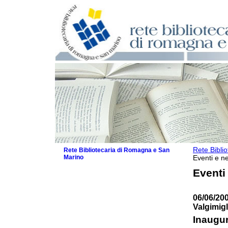
Rete Bibli
Rete Bibliotecaria di Romagna e San
Marino
Eventi e ne
La Rete
Eventi
Biblioteche e archivi
Agenda
06/06/20
Patto intercomunale per la lettura
Valgimigl
2026
Patto locale per la lettura 2025
Inaugur
Patto locale per la lettura 2024