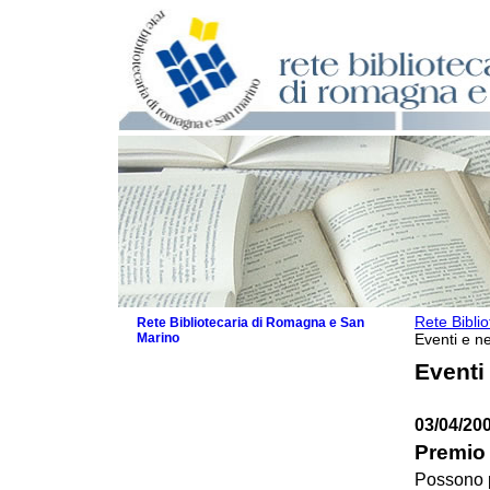
Rete Bibli
Rete Bibliotecaria di Romagna e San
Marino
Eventi e ne
La Rete
Eventi
Biblioteche e archivi
Agenda
03/04/200
Patto intercomunale per la lettura
2026
Premio 
Patto locale per la lettura 2025
Possono pa
Patto locale per la lettura 2024