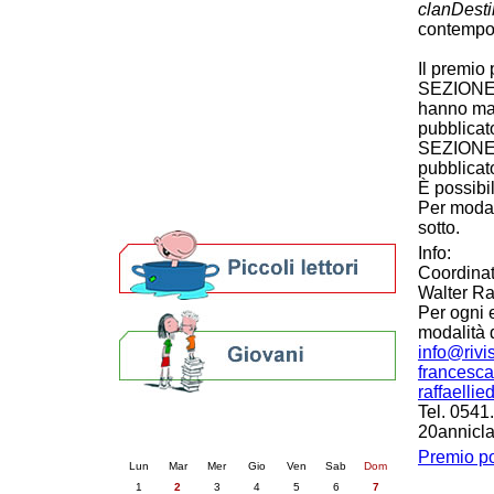
clanDest
Patto locale per la lettura 2023
contempor
Presentazione del Patto per la lettura
della provincia di Ravenna - 2022
Il premio
Festa del Libro 2014
SEZIONE A
Bibliopride in Bibliotour
hanno ma
Bibliotour OFF
pubblicat
SEZIONE B
Parlano del Bibliotour!
pubblicat
Premi e concorsi letterari
È possibi
SBN: un'eredità per il futuro
Per modali
Per bibliotecari e archivisti
sotto.
Info:
Coordinat
Walter Ra
Per ogni 
modalità 
info@rivi
francesca
raffaelli
Tel. 0541
Calendario eventi
20annicl
« prec.
giugno 2026
succ. »
Premio po
Lun
Mar
Mer
Gio
Ven
Sab
Dom
1
2
3
4
5
6
7