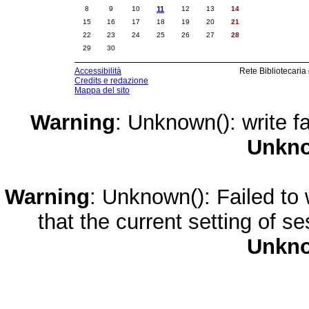
8
9
10
11
12
13
14
15
16
17
18
19
20
21
22
23
24
25
26
27
28
29
30
Accessibilità
Rete Bibliotecaria
Credits e redazione
Mappa del sito
Warning
: Unknown(): write fa
Unkn
Warning
: Unknown(): Failed to w
that the current setting of s
Unkn