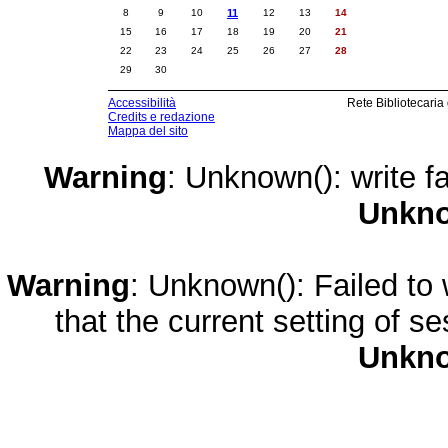
8
9
10
11
12
13
14
15
16
17
18
19
20
21
22
23
24
25
26
27
28
29
30
Accessibilità
Rete Bibliotecaria
Credits e redazione
Mappa del sito
Warning
: Unknown(): write fa
Unkn
Warning
: Unknown(): Failed to w
that the current setting of s
Unkn