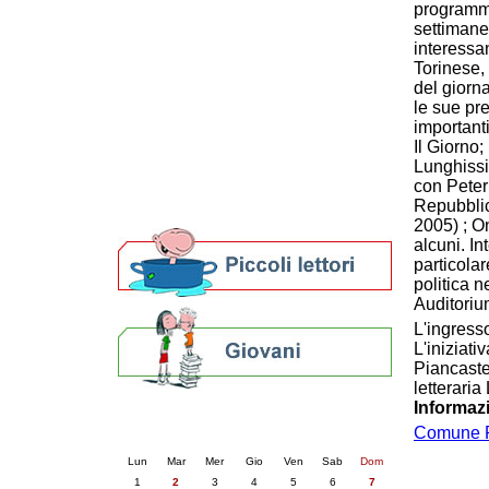
programm
Patto locale per la lettura 2023
settimane
Presentazione del Patto per la lettura
interessan
della provincia di Ravenna - 2022
Torinese,
Festa del Libro 2014
del giorn
Bibliopride in Bibliotour
le sue pr
Bibliotour OFF
important
Il Giorno;
Parlano del Bibliotour!
Lunghissim
Premi e concorsi letterari
con Peter
SBN: un'eredità per il futuro
Repubblica
Per bibliotecari e archivisti
2005) ; O
alcuni. I
particolar
politica ne
Auditoriu
L'ingresso
L'iniziat
Piancaste
letterari
Informaz
Calendario eventi
Comune 
« prec.
giugno 2026
succ. »
Lun
Mar
Mer
Gio
Ven
Sab
Dom
1
2
3
4
5
6
7