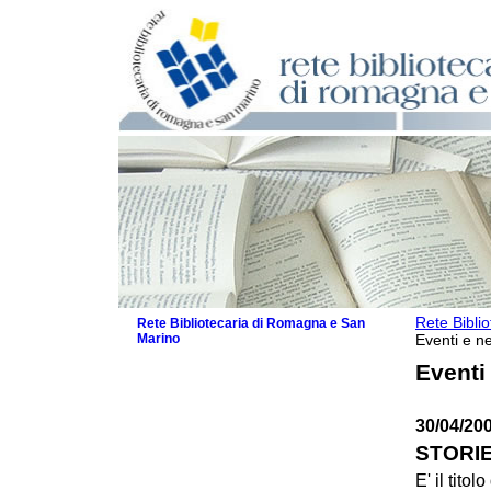
Rete Bibli
Rete Bibliotecaria di Romagna e San
Marino
Eventi e ne
La Rete
Eventi
Biblioteche e archivi
Agenda
30/04/20
Patto intercomunale per la lettura
2026
STORIE
Patto locale per la lettura 2025
E' il tito
Patto locale per la lettura 2024