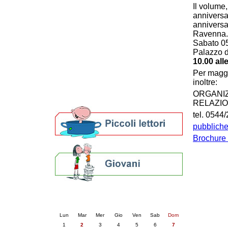
Il volume
Patto locale per la lettura 2023
anniversar
Presentazione del Patto per la lettura
anniversa
della provincia di Ravenna - 2022
Ravenna.
Festa del Libro 2014
Sabato 05
Bibliopride in Bibliotour
Palazzo d
Bibliotour OFF
10.00 alle
Parlano del Bibliotour!
Per maggio
Premi e concorsi letterari
inoltre:
SBN: un'eredità per il futuro
ORGANIZ
Per bibliotecari e archivisti
RELAZIO
tel. 0544
pubbliche
Brochure 
Calendario eventi
« prec.
giugno 2026
succ. »
Lun
Mar
Mer
Gio
Ven
Sab
Dom
1
2
3
4
5
6
7