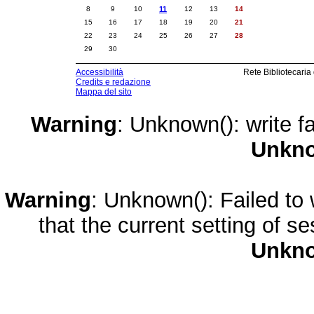
8
9
10
11
12
13
14
15
16
17
18
19
20
21
22
23
24
25
26
27
28
29
30
Accessibilità
Rete Bibliotecaria
Credits e redazione
Mappa del sito
Warning
: Unknown(): write fa
Unkn
Warning
: Unknown(): Failed to w
that the current setting of s
Unkn