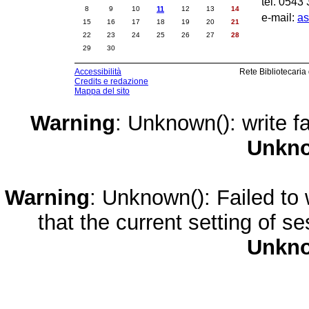
tel. 0543
8
9
10
11
12
13
14
e-mail:
as
15
16
17
18
19
20
21
22
23
24
25
26
27
28
29
30
Accessibilità
Rete Bibliotecaria
Credits e redazione
Mappa del sito
Warning
: Unknown(): write fa
Unkn
Warning
: Unknown(): Failed to w
that the current setting of s
Unkn