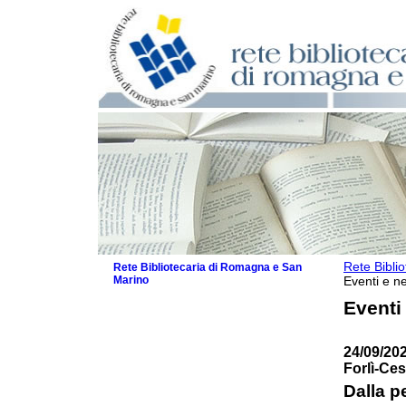
Rete Bibli
Rete Bibliotecaria di Romagna e San
Marino
Eventi e ne
La Rete
Eventi
Biblioteche e archivi
Agenda
24/09/202
Patto intercomunale per la lettura
Forlì-Ce
2026
Patto locale per la lettura 2025
Dalla p
Patto locale per la lettura 2024