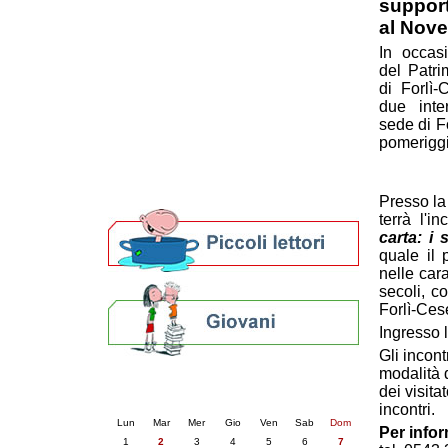
support
Patto locale per la lettura 2023
al Nov
Presentazione del Patto per la lettura
In occas
della provincia di Ravenna - 2022
del Patri
Festa del Libro 2014
di Forlì-
Bibliopride in Bibliotour
due inter
Bibliotour OFF
sede di F
Parlano del Bibliotour!
pomeriggi
Premi e concorsi letterari
SBN: un'eredità per il futuro
Per bibliotecari e archivisti
Presso la 
terrà l'i
carta: i
quale il
nelle cara
secoli, c
Forlì-Ces
Ingresso l
Gli incont
modalità d
Calendario eventi
dei visita
« prec.
giugno 2026
succ. »
incontri.
Lun
Mar
Mer
Gio
Ven
Sab
Dom
Per info
1
2
3
4
5
6
7